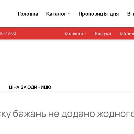
Головна
Каталог
Пропозиція дня
В 
Колекції
Відгуки
Таблиц
690-48-02
ЦІНА ЗА ОДИНИЦЮ
ку бажань не додано жодног