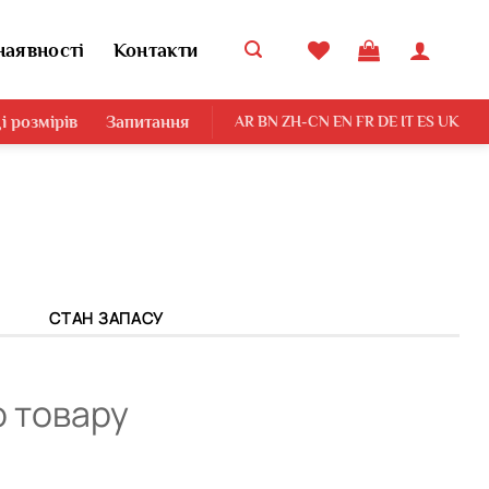
наявності
Контакти
і розмірів
Запитання
AR
BN
ZH-CN
EN
FR
DE
IT
ES
UK
СТАН ЗАПАСУ
о товару