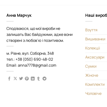
Анна Марчук
Наші виро
Сподіваюся, що мої вироби не
Взуття
залишать Вас байдужими, адже вони
Вишиванки
створені з любов’ю і позитивом.
Колекціі
м. Рівне, вул. Соборна, 348
Аксесуари
тел.: +38 (050) 690-48-02
Email: anna7778@gmail.com
Сумки
Жіноче
Комплекти
Чоловіче