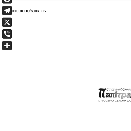
Pinterest
список побажань
Telegram
X
Viber
Поділитися