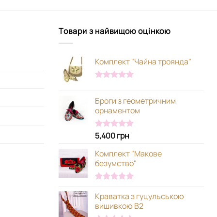
Товари з найвищою оцінкою
Комплект "Чайна троянда"
Оцінено в
5.00
з 5
Броги з геометричним
орнаментом
5,400
грн
Оцінено в
5.00
з 5
Комплект "Макове
безумство"
Оцінено в
Краватка з гуцульською
5.00
з 5
вишивкою В2