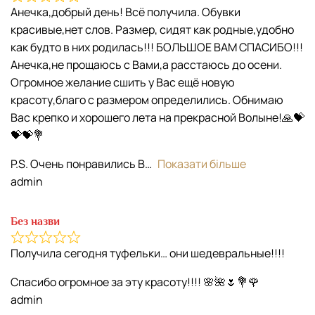
Анечка,добрый день! Всё получила. Обувки
красивые,нет слов. Размер, сидят как родные,удобно
как будто в них родилась!!! БОЛЬШОЕ ВАМ СПАСИБО!!!
Анечка,не прощаюсь с Вами,а расстаюсь до осени.
Огромное желание сшить у Вас ещё новую
красоту,благо с размером определились. Обнимаю
Вас крепко и хорошего лета на прекрасной Волыне!🙏💝
💝💝💐
P.S. Очень понравились В
Показати більше
admin
Без назви
Получила сегодня туфельки… они шедевральные!!!!
Спасибо огромное за эту красоту!!!! 🌸🌺🌷💐🌹
admin