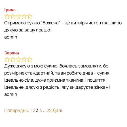
Ірина
Отримала сукню “Божена” – це витвір мистецтва, щиро
дякую за вашу працю!
admin
Зоряна
Дуже дякую з мою сукню, боялась замовляти, бо
розмір не стандартний, та ви робите дива – сукня
ідеально сіла, дуже приємна тканина, і пошиття
ідеальне, дякую з радість, яку ви даруєте жінкам!
admin
Site
Сторінка
Сторінка
Сторінка
Сторінка
Сторінка
Попередній
1
2
3
4
…
22
Далі
Reviews
navigation