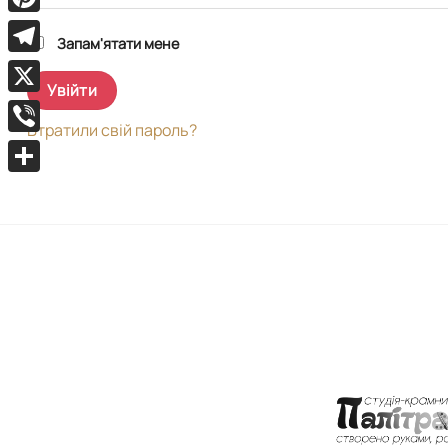
Pinterest
Запам'ятати мене
Telegram
Увійти
X
Втратили свій пароль?
Viber
Поділитися