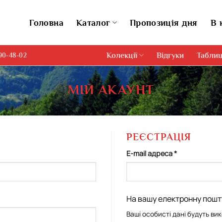
Головна
Каталог
Пропозиція дня
В 
Колекції
Відгуки
Таблиц
690-48-02
МІЙ АКАУНТ
РЕЄСТРАЦІЯ
Обов’язкове
E-mail адреса
*
На вашу електронну пошт
Ваші особисті дані будуть ви