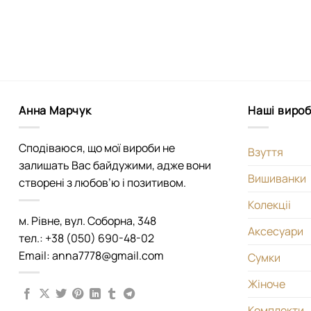
Анна Марчук
Наші виро
Сподіваюся, що мої вироби не
Взуття
залишать Вас байдужими, адже вони
Вишиванки
створені з любов’ю і позитивом.
Колекціі
м. Рівне, вул. Соборна, 348
Аксесуари
тел.: +38 (050) 690-48-02
Email: anna7778@gmail.com
Сумки
Жіноче
Комплекти