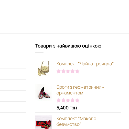
Товари з найвищою оцінкою
Комплект "Чайна троянда"
Оцінено в
5.00
з 5
Броги з геометричним
орнаментом
5,400
грн
Оцінено в
5.00
з 5
Комплект "Макове
безумство"