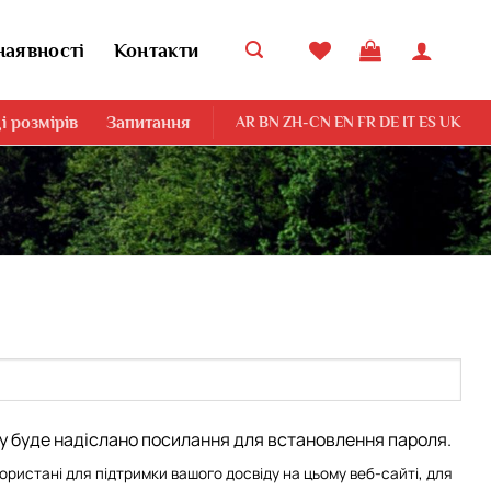
наявності
Контакти
і розмірів
Запитання
AR
BN
ZH-CN
EN
FR
DE
IT
ES
UK
у буде надіслано посилання для встановлення пароля.
користані для підтримки вашого досвіду на цьому веб-сайті, для