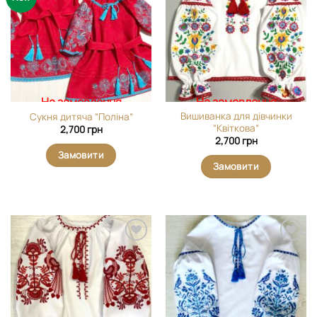
виріб у
виріб у
вибране
вибране
На замовлення
На замовлення
Вишиванка для дівчинки
Сукня дитяча “Поліна”
“Квіткова”
2,700
грн
2,700
грн
Замовити
Замовити
Додати
Додати
виріб у
виріб у
вибране
вибране