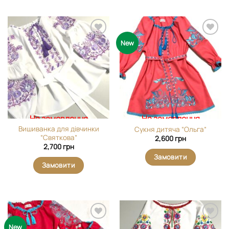
Додати
Додати
New
виріб у
виріб у
вибране
вибране
На замовлення
На замовлення
Вишиванка для дівчинки
Сукня дитяча “Ольга”
“Святкова”
2,600
грн
2,700
грн
Замовити
Замовити
Додати
Додати
New