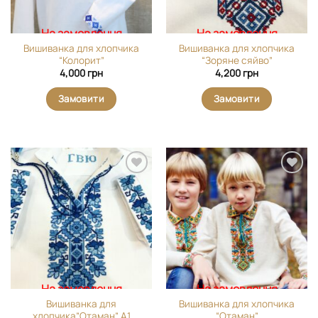
На замовлення
На замовлення
Вишиванка для хлопчика
Вишиванка для хлопчика
“Колорит”
“Зоряне сяйво”
4,000
грн
4,200
грн
Замовити
Замовити
Додати
Додати
виріб у
виріб у
вибране
вибране
На замовлення
На замовлення
Вишиванка для
Вишиванка для хлопчика
хлопчика”Отаман” А1
“Отаман”