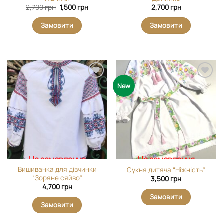
Оригінальна
Поточна
2,700
грн
1,500
грн
2,700
грн
ціна:
ціна:
2,700 грн.
1,500 грн.
Замовити
Замовити
Додати
Додати
New
виріб у
виріб у
вибране
вибране
На замовлення
На замовлення
Вишиванка для дівчинки
Сукня дитяча “Ніжність”
“Зоряне сяйво”
3,500
грн
4,700
грн
Замовити
Замовити