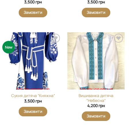
3,500
грн
3,500
грн
Замовити
Замовити
Додати
Додати
New
виріб у
виріб у
вибране
вибране
На замовлення
На замовлення
Вишиванка дитяча
Сукня дитяча “Княжна”
“Небесна”
3,500
грн
4,200
грн
Замовити
Замовити