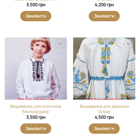
3,500
грн
4,200
грн
Замовити
Замовити
Додати
Додати
виріб у
виріб у
вибране
вибране
На замовлення
На замовлення
Вишиванка для хлопчика
Вишиванка для дівчинки
“Монохромна”
“Аліна”
3,500
грн
4,500
грн
Замовити
Замовити