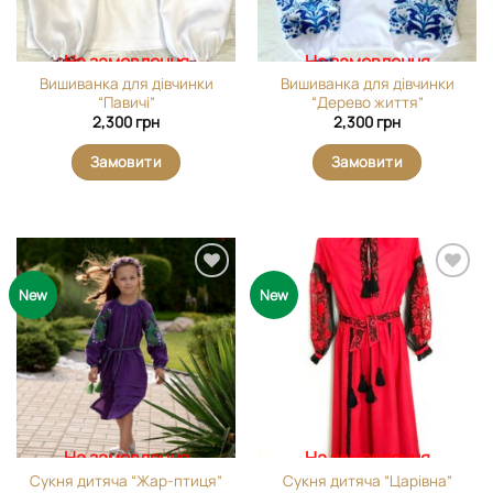
На замовлення
На замовлення
Вишиванка для дівчинки
Вишиванка для дівчинки
“Павичі”
“Дерево життя”
2,300
грн
2,300
грн
Замовити
Замовити
Додати
Додати
New
New
виріб у
виріб у
вибране
вибране
На замовлення
На замовлення
Сукня дитяча “Жар-птиця”
Сукня дитяча “Царівна”