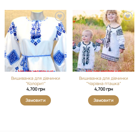
Додати
Додати
виріб у
виріб у
вибране
вибране
На замовлення
На замовлення
Вишиванка для дівчинки
Вишиванка для дівчинки
“Колорит”
“Чарівна пташка”
4,700
грн
4,700
грн
Замовити
Замовити