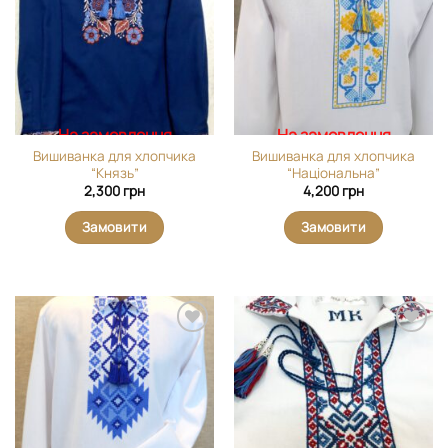
вибране
вибране
На замовлення
На замовлення
Вишиванка для хлопчика
Вишиванка для хлопчика
“Князь”
“Національна”
2,300
грн
4,200
грн
Замовити
Замовити
Додати
Додати
виріб у
виріб у
вибране
вибране