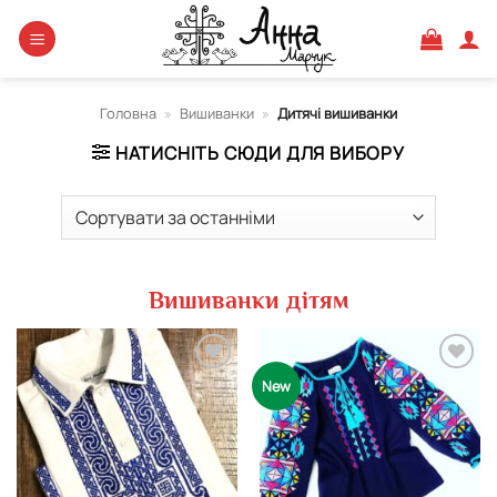
Skip
to
content
Головна
»
Вишиванки
»
Дитячі вишиванки
НАТИСНІТЬ СЮДИ ДЛЯ ВИБОРУ
Вишиванки дітям
Додати
Додати
New
виріб у
виріб у
вибране
вибране