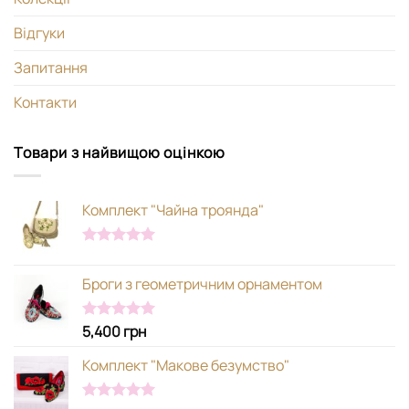
Відгуки
Запитання
Контакти
Товари з найвищою оцінкою
Комплект "Чайна троянда"
Оцінено в
5.00
з 5
Броги з геометричним орнаментом
5,400
грн
Оцінено в
5.00
з 5
Комплект "Макове безумство"