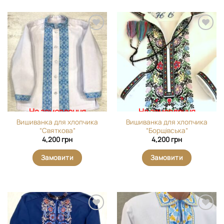
Додати
Додати
виріб у
виріб у
вибране
вибране
На замовлення
На замовлення
Вишиванка для хлопчика
Вишиванка для хлопчика
“Святкова”
“Борщівська”
4,200
грн
4,200
грн
Замовити
Замовити
Додати
Додати
виріб у
виріб у