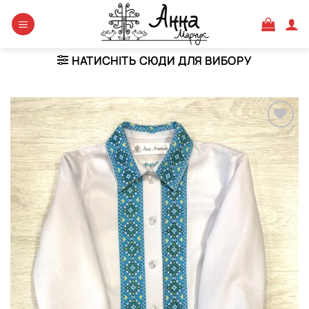
Skip
to
content
НАТИСНІТЬ СЮДИ ДЛЯ ВИБОРУ
Додати
виріб у
вибране