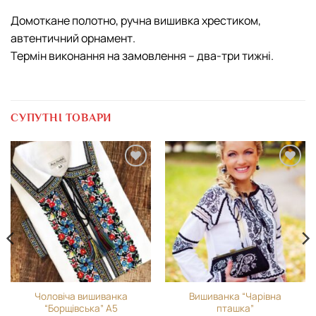
Домоткане полотно, ручна вишивка хрестиком,
автентичний орнамент.
Термін виконання на замовлення – два-три тижні.
СУПУТНІ ТОВАРИ
Додати
Додати
виріб у
виріб у
вибране
вибране
Чоловіча вишиванка
Вишиванка “Чарівна
“Борщівська” А5
пташка”