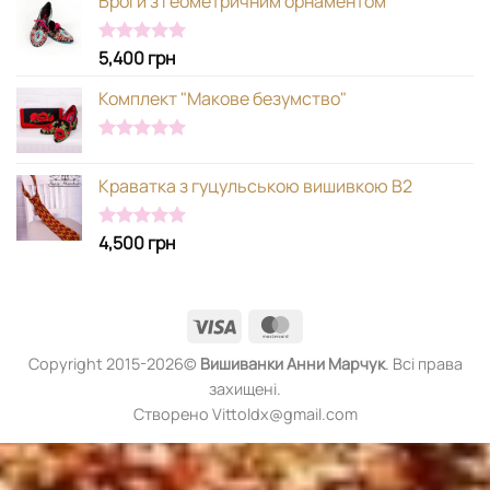
Броги з геометричним орнаментом
5,400
грн
Оцінено в
5.00
з 5
Комплект "Макове безумство"
Оцінено в
5.00
з 5
Краватка з гуцульською вишивкою В2
4,500
грн
Оцінено в
5.00
з 5
Visa
MasterCard
Copyright 2015-2026©
Вишиванки
Анни Марчук
. Всі права
захищені.
Створено Vittoldx@gmail.com