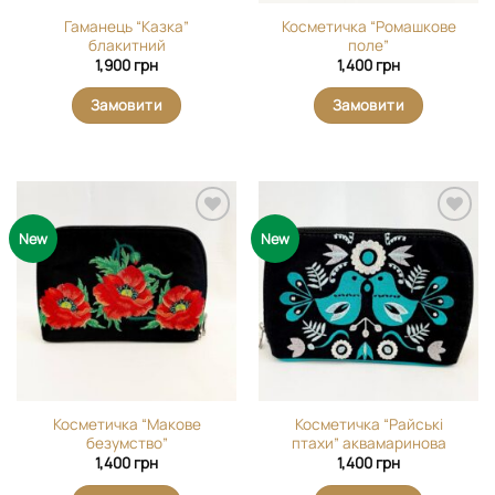
Гаманець “Казка”
Косметичка “Ромашкове
блакитний
поле”
1,900
грн
1,400
грн
Замовити
Замовити
Додати
Додати
New
New
виріб у
виріб у
вибране
вибране
Косметичка “Макове
Косметичка “Райські
безумство”
птахи” аквамаринова
1,400
грн
1,400
грн