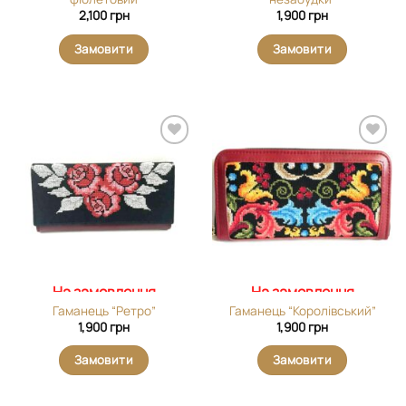
2,100
грн
1,900
грн
Замовити
Замовити
Додати
Додати
виріб у
виріб у
вибране
вибране
На замовлення
На замовлення
Гаманець “Ретро”
Гаманець “Королівський”
1,900
грн
1,900
грн
Замовити
Замовити