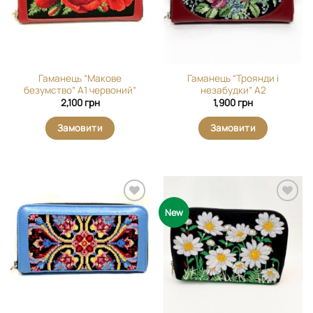
Гаманець “Макове
Гаманець “Троянди і
безумство” А1 червоний”
незабудки” А2
2,100
грн
1,900
грн
Замовити
Замовити
Додати
Додати
New
виріб у
виріб у
вибране
вибране