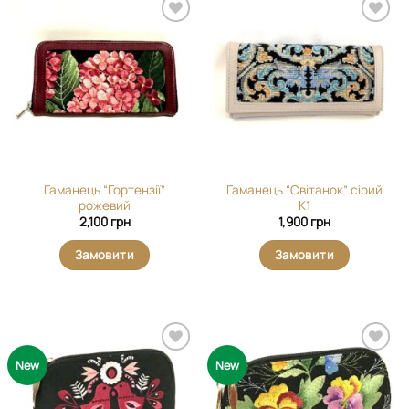
Додати
Додати
виріб у
виріб у
вибране
вибране
Гаманець “Гортензії”
Гаманець “Світанок” сірий
рожевий
К1
2,100
грн
1,900
грн
Замовити
Замовити
Додати
Додати
New
New
виріб у
виріб у
вибране
вибране