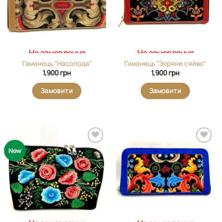
На замовлення
На замовлення
Гаманець “Насолода”
Гаманець “Зоряне сяйво”
1,900
грн
1,900
грн
Замовити
Замовити
Додати
Додати
New
виріб у
виріб у
вибране
вибране