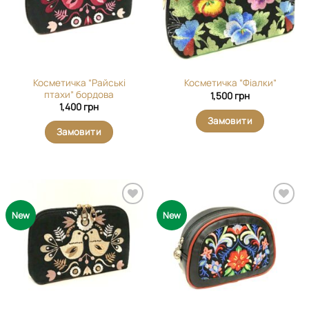
Косметичка “Райські
Косметичка “Фіалки”
птахи” бордова
1,500
грн
1,400
грн
Замовити
Замовити
Додати
Додати
New
New
виріб у
виріб у
вибране
вибране