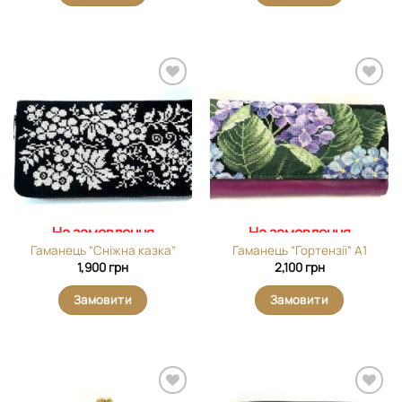
Додати
Додати
виріб у
виріб у
вибране
вибране
На замовлення
На замовлення
Гаманець “Сніжна казка”
Гаманець “Гортензії” А1
1,900
грн
2,100
грн
Замовити
Замовити