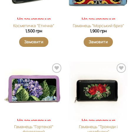
На замовлення
На замовлення
Косметичка “Етнічна”
Гаманець “Морський бриз”
1,500
грн
1,900
грн
Замовити
Замовити
Додати
Додати
виріб у
виріб у
вибране
вибране
На замовлення
На замовлення
Гаманець “Гортензії”
Гаманець “Троянди і
фіолетовий
незабудки”