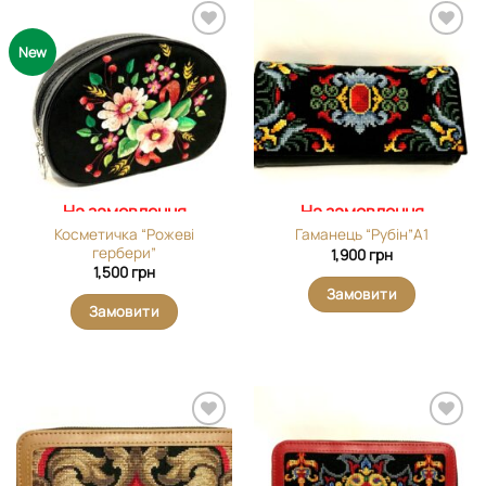
Додати
Додати
New
виріб у
виріб у
вибране
вибране
На замовлення
На замовлення
Косметичка “Рожеві
Гаманець “Рубін”А1
гербери”
1,900
грн
1,500
грн
Замовити
Замовити
Додати
Додати
виріб у
виріб у
вибране
вибране