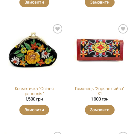
Замовити
Замовити
Додати
Додати
виріб у
виріб у
вибране
вибране
Косметичка “Осіння
Гаманець “Зоряне сяйво”
рапсодія”
К1
1,500
грн
1,900
грн
Замовити
Замовити