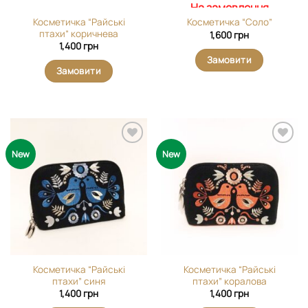
На замовлення
Косметичка “Райські
Косметичка “Соло”
птахи” коричнева
1,600
грн
1,400
грн
Замовити
Замовити
Додати
Додати
New
New
виріб у
виріб у
вибране
вибране
Косметичка “Райські
Косметичка “Райські
птахи” синя
птахи” коралова
1,400
грн
1,400
грн