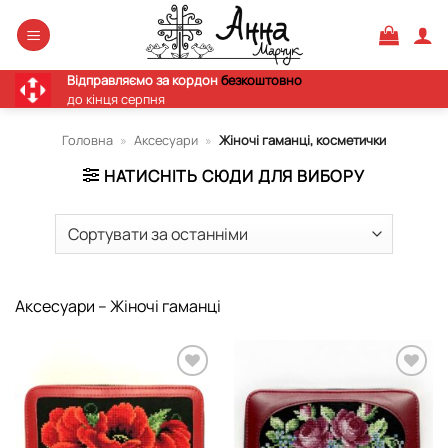
Skip
to
content
Відправляємо за кордон
безкоштовно
до кінця серпня
Головна
»
Аксесуари
»
Жіночі гаманці, косметички
НАТИСНІТЬ СЮДИ ДЛЯ ВИБОРУ
Аксесуари – Жіночі гаманці
Додати
Додати
виріб у
виріб у
вибране
вибране