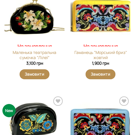
Додати
Додати
виріб у
виріб у
вибране
вибране
На замовлення
На замовлення
Маленька театральна
Гаманець “Морський бриз”
сумочка “Лілеї”
жовтий
3,100
грн
1,900
грн
Замовити
Замовити
Додати
Додати
New
виріб у
виріб у
вибране
вибране