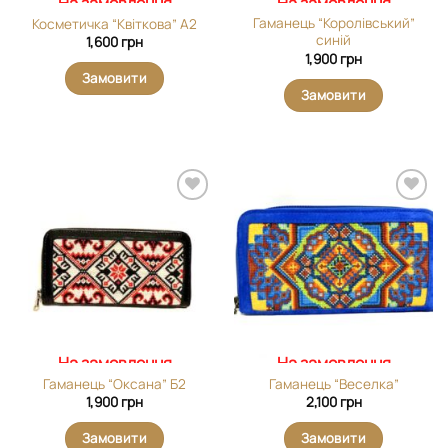
На замовлення
На замовлення
Гаманець “Королівський”
Косметичка “Квіткова” А2
синій
1,600
грн
1,900
грн
Замовити
Замовити
Додати
Додати
виріб у
виріб у
вибране
вибране
На замовлення
На замовлення
Гаманець “Оксана” Б2
Гаманець “Веселка”
1,900
грн
2,100
грн
Замовити
Замовити