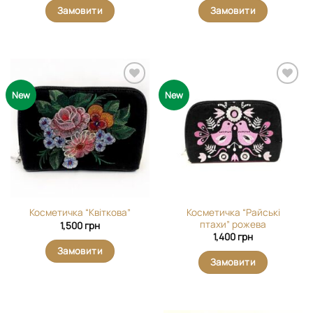
Замовити
Замовити
Додати
Додати
New
New
виріб у
виріб у
вибране
вибране
Косметичка “Райські
Косметичка “Квіткова”
птахи” рожева
1,500
грн
1,400
грн
Замовити
Замовити