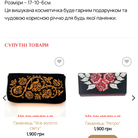
Розміри – 17-10-6см.
Ця вишукана косметичка буде гарним подарунком та
чудовою корисною річчю для будь якої панянки.
СУПУТНІ ТОВАРИ
Додати
Додати
виріб у
виріб у
вибране
вибране
На замовлення
На замовлення
Гаманець “Усе золото
Гаманець “Ретро”
світу”
1,900
грн
1,900
грн