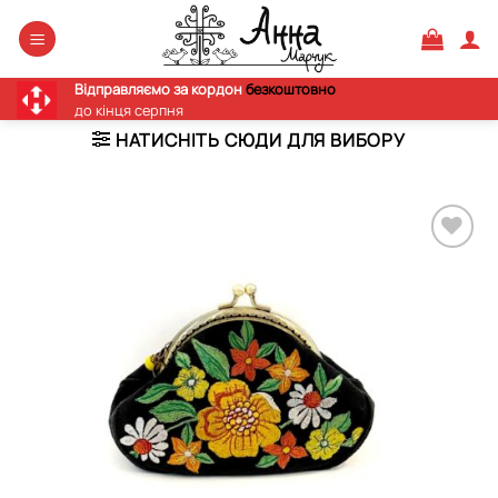
Skip
to
content
Відправляємо за кордон
безкоштовно
до кінця серпня
НАТИСНІТЬ СЮДИ ДЛЯ ВИБОРУ
Додати
виріб у
вибране