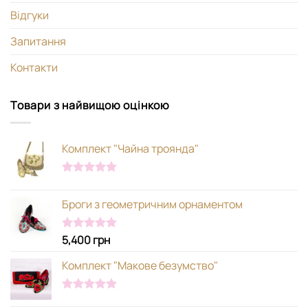
Відгуки
Запитання
Контакти
Товари з найвищою оцінкою
Комплект "Чайна троянда"
Оцінено в
5.00
з 5
Броги з геометричним орнаментом
5,400
грн
Оцінено в
5.00
з 5
Комплект "Макове безумство"
Оцінено в