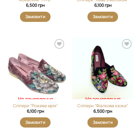
6,500
грн
6,100
грн
Замовити
Замовити
Додати
Додати
виріб у
виріб у
вибране
вибране
На замовлення
На замовлення
Сліпери “Рожева мрія”
Сліпери “Фіалкова казка”
6,100
грн
6,500
грн
Замовити
Замовити