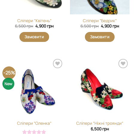
Сліпери “Квітень”
Сліпери “Бедрик”
Оригінальна
Поточна
Оригінальна
Поточн
6,500
грн
4,900
грн
6,500
грн
4,900
грн
ціна:
ціна:
ціна:
ціна:
6,500 грн.
4,900 грн.
6,500 грн.
4,900 г
Замовити
Замовити
-25%
Додати
Додати
виріб у
виріб у
вибране
вибране
New
Сліпери “Оленка”
Сліпери “Ніжні троянди”
6,500
грн