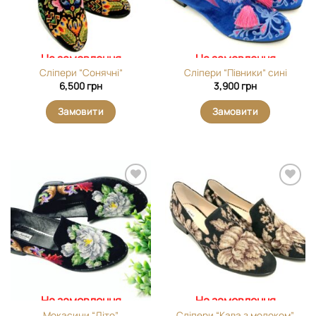
На замовлення
На замовлення
Сліпери “Сонячні”
Сліпери “Півники” сині
6,500
грн
3,900
грн
Замовити
Замовити
Додати
Додати
виріб у
виріб у
вибране
вибране
На замовлення
На замовлення
Мокасини “Літо”
Сліпери “Кава з молоком”