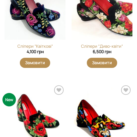
вибране
вибране
Сліпери “Квіткові”
Сліпери “Диво-квіти”
4,100
грн
6,500
грн
Замовити
Замовити
Додати
Додати
New
виріб у
виріб у
вибране
вибране