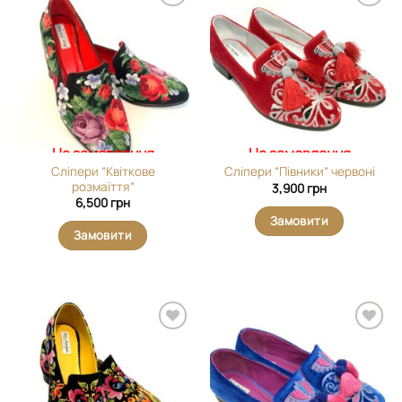
Додати
Додати
виріб у
виріб у
вибране
вибране
На замовлення
На замовлення
Сліпери “Квіткове
Сліпери “Півники” червоні
розмаїття”
3,900
грн
6,500
грн
Замовити
Замовити
Додати
Додати
виріб у
виріб у
вибране
вибране