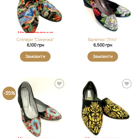
На замовлення
Сліпери “Синичка”
Балетки “Літо”
6,100
грн
6,500
грн
Замовити
Замовити
-35%
Додати
Додати
виріб у
виріб у
вибране
вибране