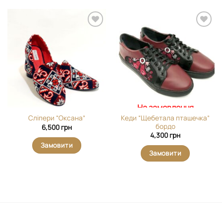
Додати
Додати
виріб у
виріб у
вибране
вибране
На замовлення
Кеди “Щебетала пташечка”
Сліпери “Оксана”
бордо
6,500
грн
4,300
грн
Замовити
Замовити