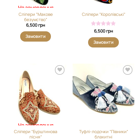
На замовлення
Сліпери “Макове
Сліпери “Королівські”
безумство”
6,500
грн
Оцінено в
6,500
грн
5
з 5
Замовити
Замовити
Додати
Додати
виріб у
виріб у
вибране
вибране
На замовлення
Сліпери “Бурштинова
Туфлі-лодочки “Півники”
пісня”
блакитні