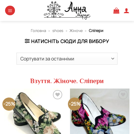
Skip
to
content
Головна
»
shoes
»
Жіноче
»
Сліпери
НАТИСНІТЬ СЮДИ ДЛЯ ВИБОРУ
Взуття. Жіноче. Сліпери
-25%
-25%
Додати
Додати
виріб у
виріб у
вибране
вибране