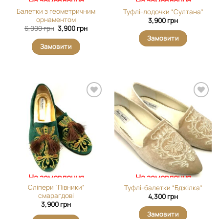
На замовлення
На замовлення
Балетки з геометричним
Туфлі-лодочки “Султана”
орнаментом
3,900
грн
Оригінальна
Поточна
6,000
грн
3,900
грн
ціна:
ціна:
Замовити
6,000 грн.
3,900 грн.
Замовити
Додати
Додати
виріб у
виріб у
вибране
вибране
На замовлення
На замовлення
Сліпери “Півники”
Туфлі-балетки “Бджілка”
смарагдові
4,300
грн
3,900
грн
Замовити