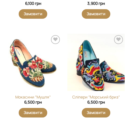
6,100
грн
3,900
грн
Замовити
Замовити
Додати
Додати
виріб у
виріб у
вибране
вибране
Мокасини “Мушля”
Сліпери “Морський бриз”
6,500
грн
6,500
грн
Замовити
Замовити