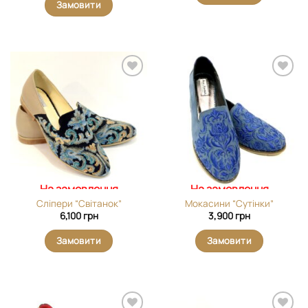
Замовити
Додати
Додати
виріб у
виріб у
вибране
вибране
На замовлення
На замовлення
Сліпери “Світанок”
Мокасини “Сутінки”
6,100
грн
3,900
грн
Замовити
Замовити