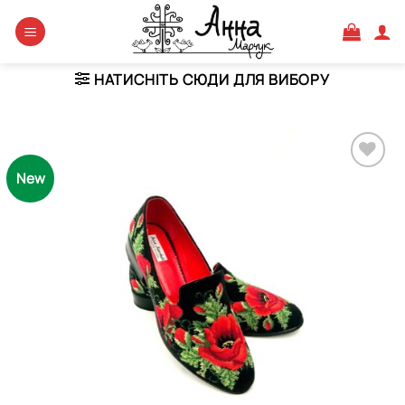
Skip
to
content
НАТИСНІТЬ СЮДИ ДЛЯ ВИБОРУ
New
Додати
виріб у
вибране