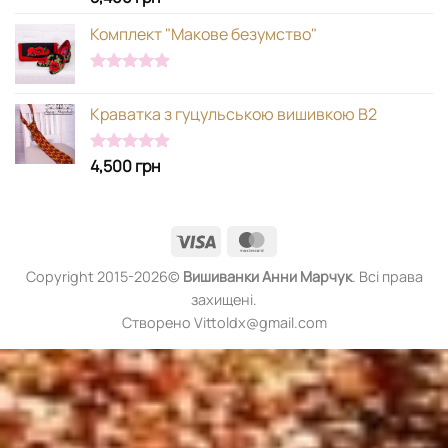
5.00
з 5
Комплект "Макове безумство"
Оцінено в
5.00
з 5
Краватка з гуцульською вишивкою В2
4,500
грн
Оцінено в
5.00
з 5
Visa
MasterCard
Copyright 2015-2026©
Вишиванки
Анни Марчук
. Всі права
захищені.
Створено Vittoldx@gmail.com