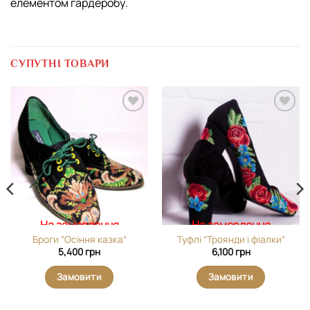
елементом гардеробу.
СУПУТНІ ТОВАРИ
Додати
Додати
виріб у
виріб у
вибране
вибране
На замовлення
На замовлення
Броги “Осіння казка”
Туфлі “Троянди і фіалки”
5,400
грн
6,100
грн
Замовити
Замовити