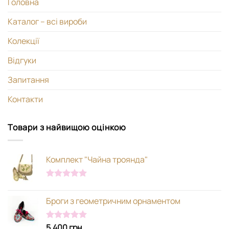
Головна
Каталог – всі вироби
Колекції
Відгуки
Запитання
Контакти
Товари з найвищою оцінкою
Комплект "Чайна троянда"
Оцінено в
5.00
з 5
Броги з геометричним орнаментом
5,400
грн
Оцінено в