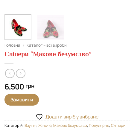
Головна
»
Каталог – всі вироби
Сліпери “Макове безумство”
6,500
грн
Замовити
Додати виріб у вибране
Категорій:
Взуття
,
Жіноче
,
Макове безумство
,
Популярне
,
Сліпери