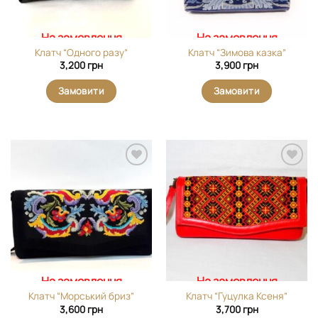
На замовлення
На замовлення
Клатч “Одного разу”
Клатч “Зимова казка”
3,200
грн
3,900
грн
Замовити
Замовити
Додати
Додати
виріб у
виріб у
вибране
вибране
На замовлення
На замовлення
Клатч “Морський бриз”
Клатч “Гуцулка Ксеня”
3,600
грн
3,700
грн