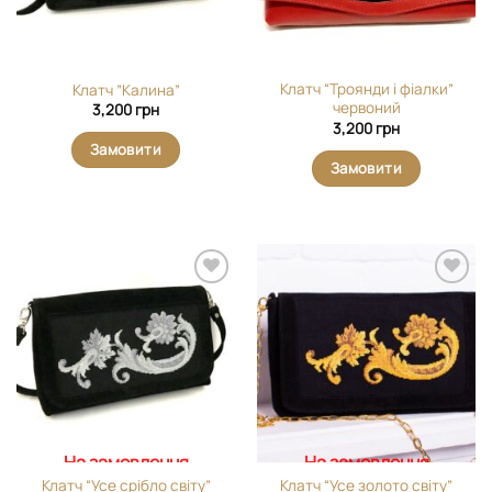
Клатч “Троянди і фіалки”
Клатч ”Калина”
червоний
3,200
грн
3,200
грн
Замовити
Замовити
Додати
Додати
виріб у
виріб у
вибране
вибране
На замовлення
На замовлення
Клатч “Усе срібло світу”
Клатч “Усе золото світу”