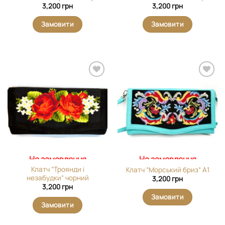
3,200
грн
3,200
грн
Замовити
Замовити
Додати
Додати
виріб у
виріб у
вибране
вибране
На замовлення
На замовлення
Клатч “Троянди і
Клатч “Морський бриз” А1
незабудки” чорний
3,200
грн
3,200
грн
Замовити
Замовити