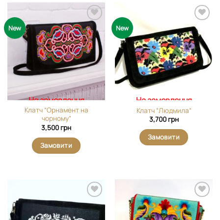
Додати
Додати
New
New
виріб у
виріб у
вибране
вибране
На замовлення
На замовлення
Клатч “Орнамент на
Клатч “Людмила”
чорному”
3,700
грн
3,500
грн
Замовити
Замовити
Додати
Додати
виріб у
виріб у
вибране
вибране