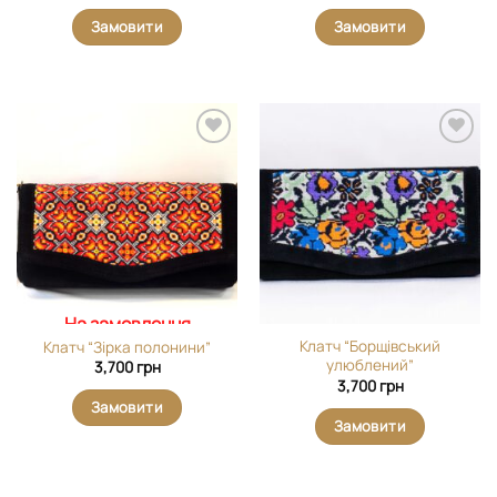
Замовити
Замовити
Додати
Додати
виріб у
виріб у
вибране
вибране
На замовлення
Клатч “Борщівський
Клатч “Зірка полонини”
улюблений”
3,700
грн
3,700
грн
Замовити
Замовити