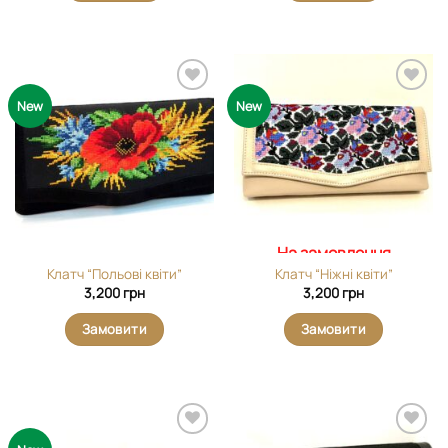
Додати
Додати
New
New
виріб у
виріб у
вибране
вибране
На замовлення
Клатч “Польові квіти”
Клатч “Ніжні квіти”
3,200
грн
3,200
грн
Замовити
Замовити
Додати
Додати