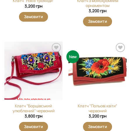
Клатч з монохромним
Клатч “Ніжні троянди”
орнаментом
3,200
грн
3,200
грн
Замовити
Замовити
Додати
Додати
New
виріб у
виріб у
вибране
вибране
На замовлення
Клатч “Борщівський
Клатч “Польові квіти”
улюблений” червоний
червоний
3,800
грн
3,200
грн
Замовити
Замовити