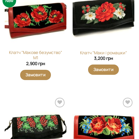
New
виріб у
виріб у
вибране
вибране
Клатч “Макове безумство”
Клатч “Маки і ромашки”
М1
3,200
грн
2,900
грн
Замовити
Замовити
Додати
Додати
виріб у
виріб у
вибране
вибране