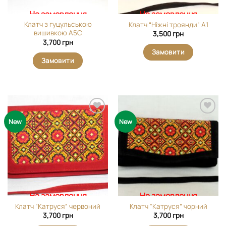
На замовлення
На замовлення
Клатч з гуцульською
Клатч “Ніжні троянди” А1
вишивкою А5С
3,500
грн
3,700
грн
Замовити
Замовити
Додати
Додати
New
New
виріб у
виріб у
вибране
вибране
На замовлення
На замовлення
Клатч “Катруся” червоний
Клатч “Катруся” чорний
3,700
грн
3,700
грн