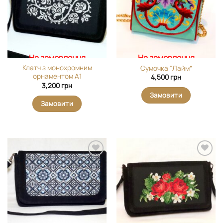
На замовлення
На замовлення
Клатч з монохромним
Сумочка “Лайм”
орнаментом А1
4,500
грн
3,200
грн
Замовити
Замовити
Додати
Додати
виріб у
виріб у
вибране
вибране