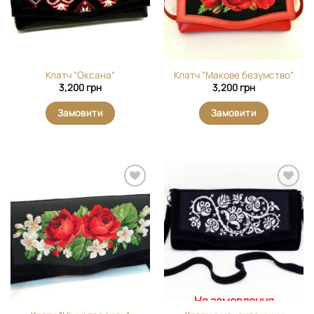
Клатч “Оксана”
Клатч “Макове безумство”
3,200
грн
3,200
грн
Замовити
Замовити
Додати
Додати
виріб у
виріб у
вибране
вибране
На замовлення