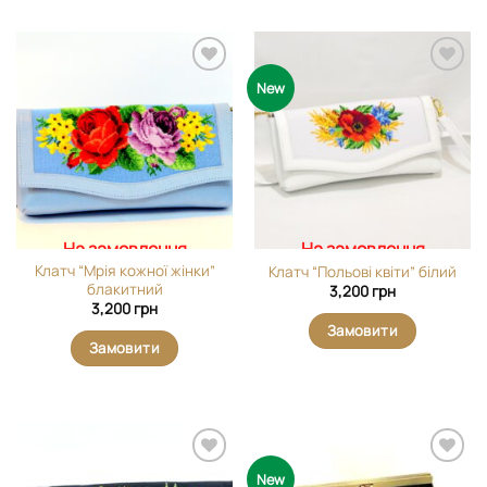
Додати
Додати
New
виріб у
виріб у
вибране
вибране
На замовлення
На замовлення
Клатч “Мрія кожної жінки”
Клатч “Польові квіти” білий
блакитний
3,200
грн
3,200
грн
Замовити
Замовити
Додати
Додати
New