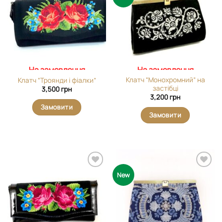
виріб у
виріб у
вибране
вибране
На замовлення
На замовлення
Клатч “Монохромний” на
Клатч “Троянди і фіалки”
застібці
3,500
грн
3,200
грн
Замовити
Замовити
Додати
Додати
New
виріб у
виріб у
вибране
вибране