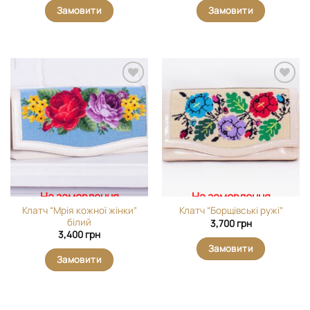
Замовити
Замовити
Додати
Додати
виріб у
виріб у
вибране
вибране
На замовлення
На замовлення
Клатч “Мрія кожної жінки”
Клатч “Борщівські ружі”
білий
3,700
грн
3,400
грн
Замовити
Замовити