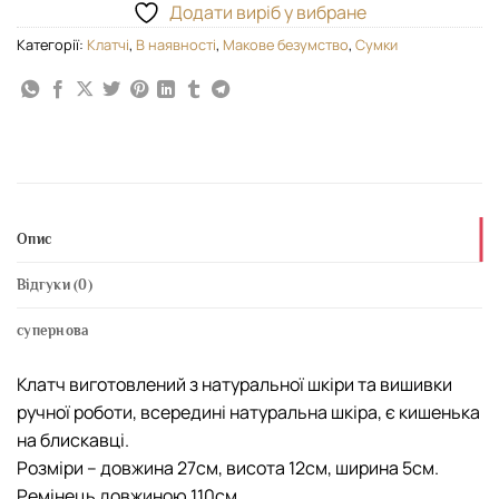
Додати виріб у вибране
Категорії:
Kлатчі
,
В наявності
,
Макове безумство
,
Сумки
Опис
Відгуки (0)
супернова
Клатч виготовлений з натуральної шкіри та вишивки
ручної роботи, всередині натуральна шкіра, є кишенька
на блискавці.
Розміри – довжина 27см, висота 12см, ширина 5см.
Ремінець довжиною 110см.