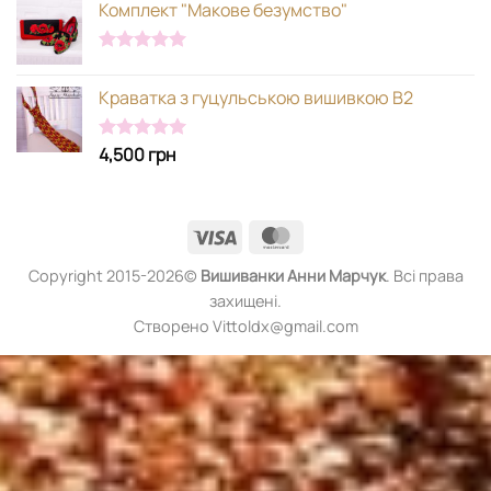
Комплект "Макове безумство"
Оцінено в
5.00
з 5
Краватка з гуцульською вишивкою В2
4,500
грн
Оцінено в
5.00
з 5
Visa
MasterCard
Copyright 2015-2026©
Вишиванки
Анни Марчук
. Всі права
захищені.
Створено Vittoldx@gmail.com