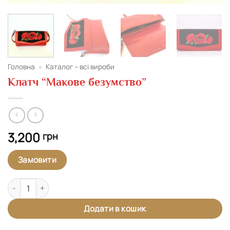
Головна
»
Каталог – всі вироби
Клатч “Макове безумство”
3,200
грн
Замовити
Клатч "Макове безумство" кількість
Додати в кошик