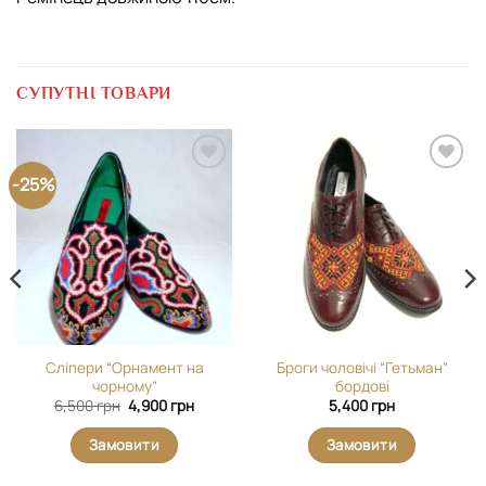
СУПУТНІ ТОВАРИ
-25%
Додати
Додати
виріб у
виріб у
вибране
вибране
Сліпери “Орнамент на
Броги чоловічі “Гетьман”
чорному”
бордові
Оригінальна
Поточна
6,500
грн
4,900
грн
5,400
грн
ціна:
ціна:
6,500 грн.
4,900 грн.
Замовити
Замовити