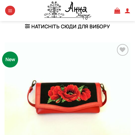
Skip
to
content
НАТИСНІТЬ СЮДИ ДЛЯ ВИБОРУ
New
Додати
виріб у
вибране