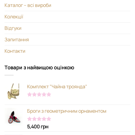
Каталог – всі вироби
Колекції
Відгуки
Запитання
Контакти
Товари з найвищою оцінкою
Комплект "Чайна троянда"
Оцінено в
5.00
з 5
Броги з геометричним орнаментом
5,400
грн
Оцінено в
5.00
з 5