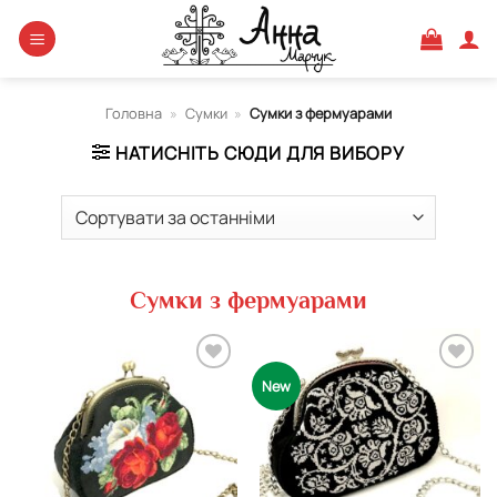
Skip
to
content
Головна
»
Сумки
»
Cумки з фермуарами
НАТИСНІТЬ СЮДИ ДЛЯ ВИБОРУ
Cумки з фермуарами
Додати
Додати
New
виріб у
виріб у
вибране
вибране