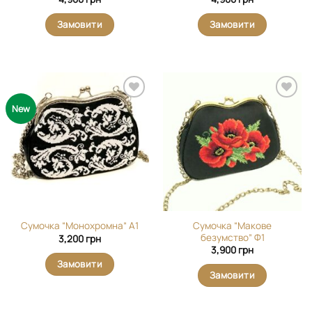
Замовити
Замовити
Додати
Додати
New
виріб у
виріб у
вибране
вибране
Сумочка “Макове
Сумочка “Монохромна” А1
безумство” Ф1
3,200
грн
3,900
грн
Замовити
Замовити