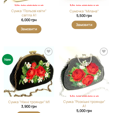
На замовлення
На замовлення
Сумка “Польові квіти”
Сумочка “Мілана”
світла А1
5,500
грн
6,000
грн
Замовити
Замовити
Додати
Додати
New
виріб у
виріб у
вибране
вибране
На замовлення
Сумка “Розкішні троянди”
Cумка “Ніжні троянди” М1
А1
3,900
грн
5,000
грн