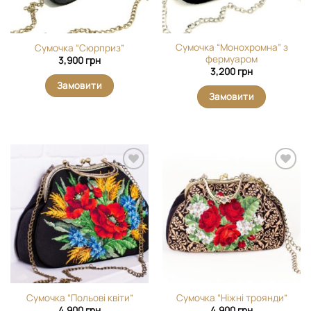
Сумочка “Монохромна” з
Сумочка “Сюрприз”
фермуаром
3,900
грн
3,200
грн
Замовити
Замовити
Додати
Додати
виріб у
виріб у
вибране
вибране
Сумочка “Польові квіти”
Сумочка “Ніжні троянди”
4,900
грн
4,900
грн