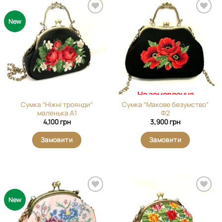
Додати
Додати
New
виріб у
виріб у
вибране
вибране
На замовлення
Cумка “Ніжні троянди”
Сумка “Макове безумство”
маленька А1
Ф2
4,100
грн
3,900
грн
Замовити
Замовити
Додати
Додати
New
виріб у
виріб у
вибране
вибране