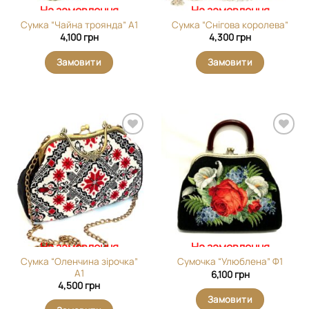
На замовлення
На замовлення
Сумка “Чайна троянда” А1
Сумка “Снігова королева”
4,100
грн
4,300
грн
Замовити
Замовити
Додати
Додати
виріб у
виріб у
вибране
вибране
На замовлення
На замовлення
Сумка “Оленчина зірочка”
Сумочка “Улюблена” Ф1
А1
6,100
грн
4,500
грн
Замовити