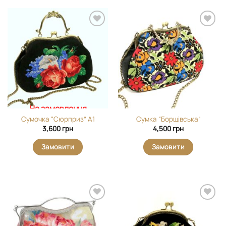
Додати
Додати
виріб у
виріб у
вибране
вибране
На замовлення
Сумочка “Cюрприз” А1
Сумка “Борщівська”
3,600
грн
4,500
грн
Замовити
Замовити
Додати
Додати
виріб у
виріб у
вибране
вибране