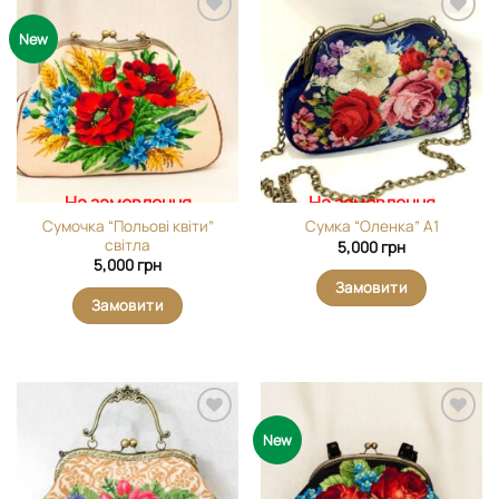
Додати
Додати
New
виріб у
виріб у
вибране
вибране
На замовлення
На замовлення
Сумочка “Польові квіти”
Сумка “Оленка” А1
світла
5,000
грн
5,000
грн
Замовити
Замовити
Додати
Додати
New
виріб у
виріб у
вибране
вибране