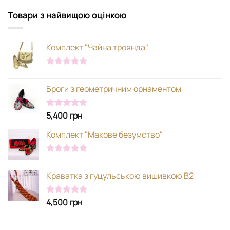
Товари з найвищою оцінкою
Комплект "Чайна троянда"
Оцінено в
5.00
з 5
Броги з геометричним орнаментом
5,400
грн
Оцінено в
5.00
з 5
Комплект "Макове безумство"
Оцінено в
5.00
з 5
Краватка з гуцульською вишивкою В2
4,500
грн
Оцінено в
5.00
з 5