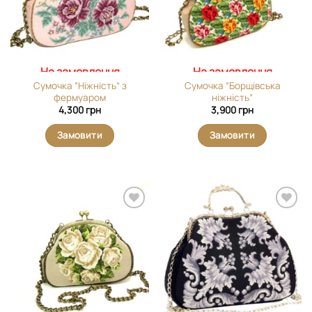
На замовлення
На замовлення
Сумочка “Ніжність” з
Сумочка “Борщівська
фермуаром
ніжність”
4,300
грн
3,900
грн
Замовити
Замовити
Додати
Додати
виріб у
виріб у
вибране
вибране