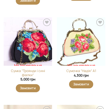
Замовити
Додати
Додати
виріб у
виріб у
вибране
вибране
На замовлення
На замовлення
Сумка “Троянди і сині
Сумочка “Надія” А1
фіалки”
4,300
грн
5,000
грн
Замовити
Замовити