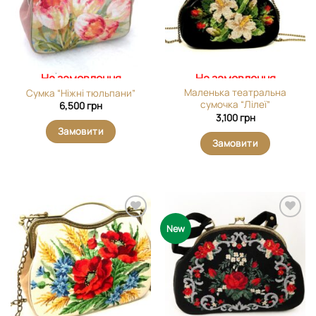
На замовлення
На замовлення
Маленька театральна
Сумка “Ніжні тюльпани”
сумочка “Лілеї”
6,500
грн
3,100
грн
Замовити
Замовити
Додати
Додати
New
виріб у
виріб у
вибране
вибране