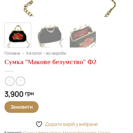
Головна
»
Каталог – всі вироби
Сумка “Макове безумство” Ф2
3,900
грн
Замовити
Додати виріб у вибране
Категорії:
Cумки з фермуарами
,
Макове безумство
,
Сумки