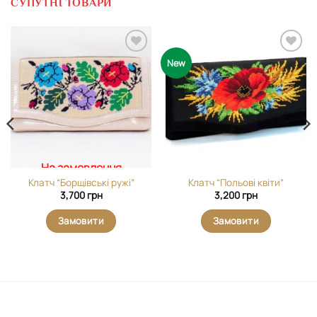
СУПУТНІ ТОВАРИ
Додати
Додати
New
виріб у
виріб у
вибране
вибране
На замовлення
Клатч “Борщівські ружі”
Клатч “Польові квіти”
3,700
грн
3,200
грн
Замовити
Замовити