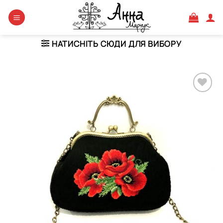
Skip
to
content
НАТИСНІТЬ СЮДИ ДЛЯ ВИБОРУ
Додати
виріб у
вибране