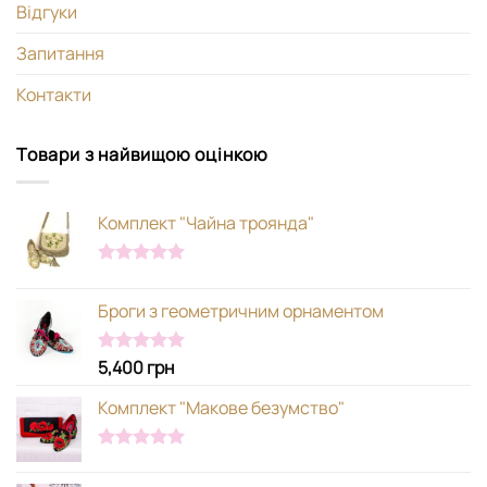
Відгуки
Запитання
Контакти
Товари з найвищою оцінкою
Комплект "Чайна троянда"
Оцінено в
5.00
з 5
Броги з геометричним орнаментом
5,400
грн
Оцінено в
5.00
з 5
Комплект "Макове безумство"
Оцінено в
5.00
з 5