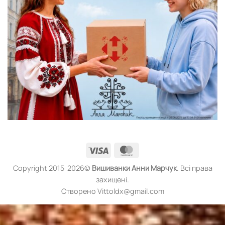
Visa
MasterCard
Copyright 2015-2026©
Вишиванки
Анни Марчук
. Всі права
захищені.
Створено Vittoldx@gmail.com