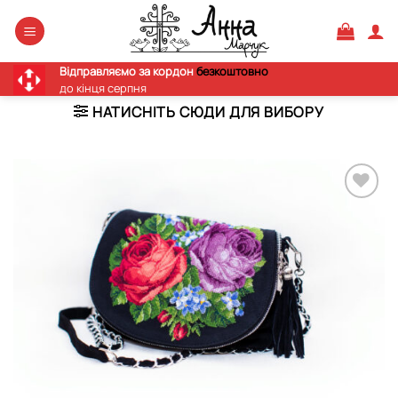
Skip
to
content
Відправляємо за кордон
безкоштовно
до кінця серпня
НАТИСНІТЬ СЮДИ ДЛЯ ВИБОРУ
Додати
виріб у
вибране