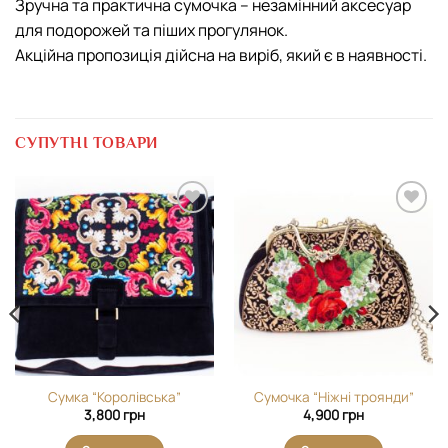
Зручна та практична сумочка – незамінний аксесуар
для подорожей та піших прогулянок.
Акційна пропозиція дійсна на виріб, який є в наявності.
СУПУТНІ ТОВАРИ
Додати
Додати
виріб у
виріб у
вибране
вибране
Сумка “Королівська”
Сумочка “Ніжні троянди”
3,800
грн
4,900
грн