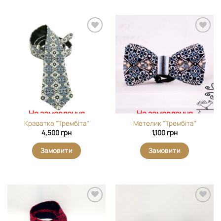
Додати
Додати
виріб у
виріб у
вибране
вибране
На замовлення
На замовлення
Краватка “Трембіта”
Метелик “Трембіта”
4,500
грн
1,100
грн
Замовити
Замовити
Додати
Додати
виріб у
виріб у