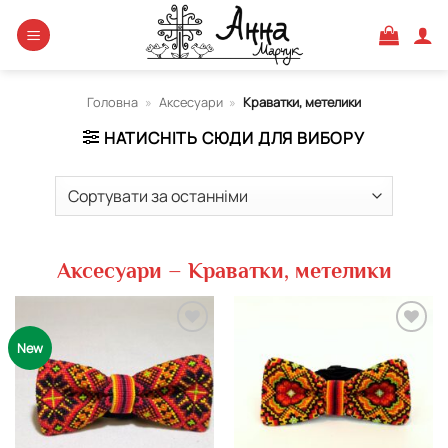
Skip
to
content
Головна
»
Аксесуари
»
Краватки, метелики
НАТИСНІТЬ СЮДИ ДЛЯ ВИБОРУ
Аксесуари – Краватки, метелики
Додати
Додати
New
виріб у
виріб у
вибране
вибране