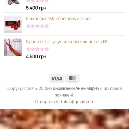
5,400
грн
Оцінено в
5.00
з 5
Комплект "Макове безумство"
Оцінено в
5.00
з 5
Краватка з гуцульською вишивкою В2
4,500
грн
Оцінено в
5.00
з 5
Visa
MasterCard
Copyright 2015-2026©
Вишиванки
Анни Марчук
. Всі права
захищені.
Створено Vittoldx@gmail.com