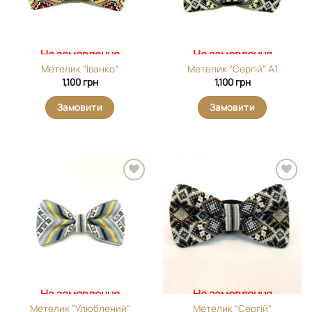
На замовлення
На замовлення
Метелик “Іванко”
Метелик “Сергій” А1
1,100
грн
1,100
грн
Замовити
Замовити
Додати
Додати
виріб у
виріб у
вибране
вибране
На замовлення
На замовлення
Метелик “Улюблений”
Метелик “Сергій”