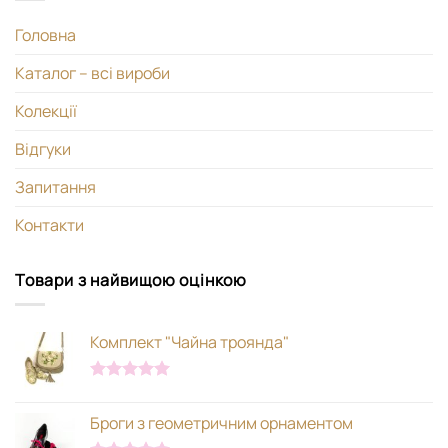
Головна
Каталог – всі вироби
Колекції
Відгуки
Запитання
Контакти
Товари з найвищою оцінкою
Комплект "Чайна троянда"
Оцінено в
5.00
з 5
Броги з геометричним орнаментом