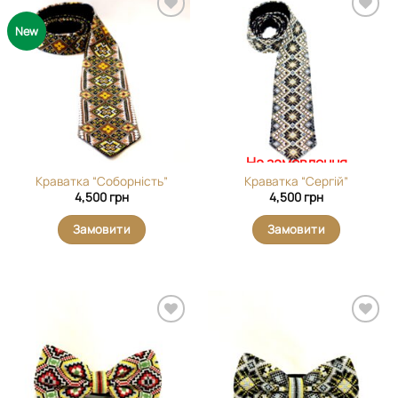
Додати
Додати
New
виріб у
виріб у
вибране
вибране
На замовлення
Краватка “Соборність”
Краватка “Сергій”
4,500
грн
4,500
грн
Замовити
Замовити
Додати
Додати
виріб у
виріб у
вибране
вибране