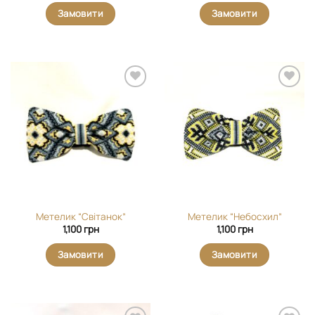
Замовити
Замовити
Додати
Додати
виріб у
виріб у
вибране
вибране
Метелик “Світанок”
Метелик “Небосхил”
1,100
грн
1,100
грн
Замовити
Замовити