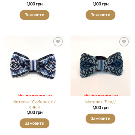
1,100
грн
1,100
грн
Замовити
Замовити
Додати
Додати
виріб у
виріб у
вибране
вибране
На замовлення
На замовлення
Метелик “Соборність”
Метелик “Влад”
синій
1,100
грн
1,100
грн
Замовити
Замовити