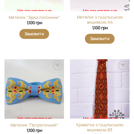
На замовлення
На замовлення
Метелик з гуцульською
Метелик “Зірка полонини”
вишивкою А4
1,100
грн
1,100
грн
Замовити
Замовити
Додати
Додати
виріб у
виріб у
вибране
вибране
На замовлення
На замовлення
Краватка з гуцульською
Метелик “Патріотичний”
вишивкою В3
1,100
грн