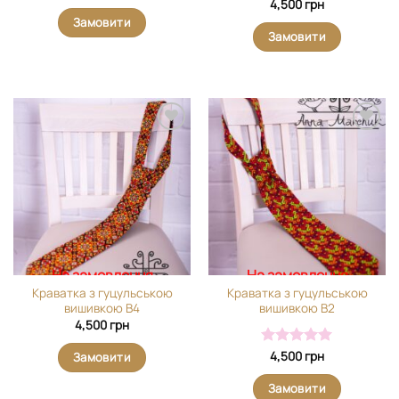
4,500
грн
Замовити
Замовити
Додати
Додати
виріб у
виріб у
вибране
вибране
На замовлення
На замовлення
Краватка з гуцульською
Краватка з гуцульською
вишивкою В4
вишивкою В2
4,500
грн
Оцінено в
4,500
грн
Замовити
5
з 5
Замовити