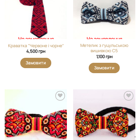
вибране
вибране
На замовлення
На замовлення
Метелик з гуцульською
Краватка “Червоне і чорне”
вишивкою С5
4,500
грн
1,100
грн
Замовити
Замовити
Додати
Додати
виріб у
виріб у
вибране
вибране