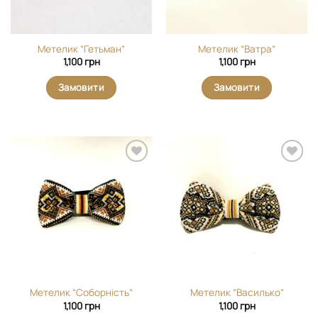
Метелик “Гетьман”
Метелик “Ватра”
1,100
грн
1,100
грн
Замовити
Замовити
Додати
Додати
виріб у
виріб у
вибране
вибране
Метелик “Соборність”
Метелик “Василько”
1,100
грн
1,100
грн