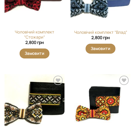
Чоловічий комплект
Чоловічий комплект “Влад”
“Стожари”
2,800
грн
2,800
грн
Замовити
Замовити
Додати
Додати
виріб у
виріб у
вибране
вибране