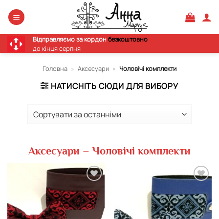
Skip
to
content
Відправляємо за кордон
безкоштовно
до кінця серпня
Головна
»
Аксесуари
»
Чоловічі комплекти
НАТИСНІТЬ СЮДИ ДЛЯ ВИБОРУ
Аксесуари – Чоловічі комплекти
Додати
Додати
виріб у
виріб у
вибране
вибране