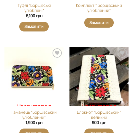
Туфлі “Борщівські
Комплект ” Борщівський
улюблені”
улюблений”
6,100
грн
Замовити
Замовити
Додати
Додати
виріб у
виріб у
вибране
вибране
На замовлення
На замовлення
Гаманець “Борщівський
Блокнот “Борщівський”
улюблений”
великий
1,900
грн
900
грн