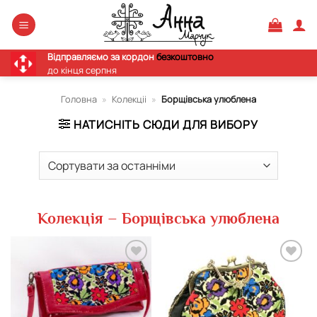
Skip
to
content
Відправляємо за кордон
безкоштовно
до кінця серпня
Головна
»
Колекціі
»
Борщівська улюблена
НАТИСНІТЬ СЮДИ ДЛЯ ВИБОРУ
Колекція – Борщівська улюблена
Додати
Додати
виріб у
виріб у
вибране
вибране