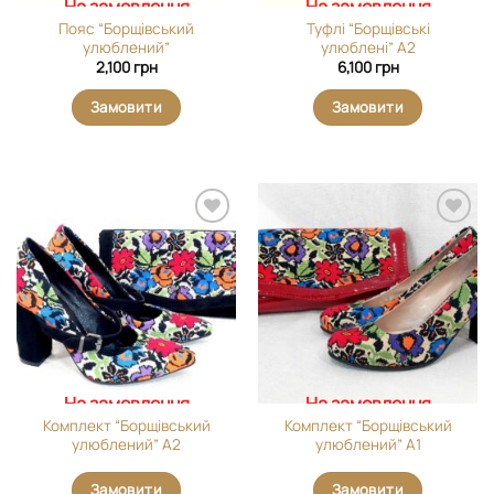
На замовлення
На замовлення
Пояс “Борщівський
Туфлі “Борщівські
улюблений”
улюблені” А2
2,100
грн
6,100
грн
Замовити
Замовити
Додати
Додати
виріб у
виріб у
вибране
вибране
На замовлення
На замовлення
Комплект “Борщівський
Комплект “Борщівський
улюблений” А2
улюблений” А1
Замовити
Замовити