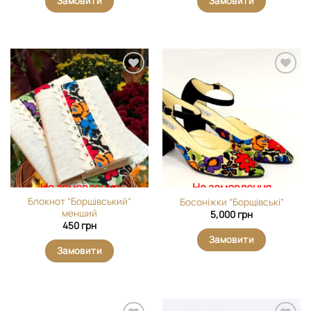
Замовити
Замовити
Додати
Додати
виріб у
виріб у
вибране
вибране
На замовлення
На замовлення
Блокнот “Борщівський”
Босоніжки “Борщівські”
менший
5,000
грн
450
грн
Замовити
Замовити