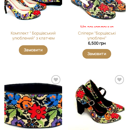
На замовлення
Комплект ” Борщівський
Сліпери “Борщівські
улюблений” з клатчем
улюблені”
6,500
грн
Замовити
Замовити
Додати
Додати
виріб у
виріб у
вибране
вибране