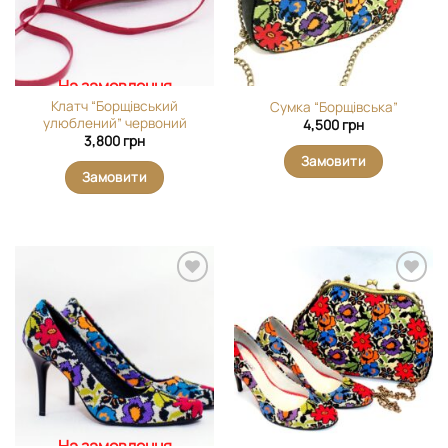
На замовлення
Клатч “Борщівський
Сумка “Борщівська”
улюблений” червоний
4,500
грн
3,800
грн
Замовити
Замовити
Додати
Додати
виріб у
виріб у
вибране
вибране
На замовлення