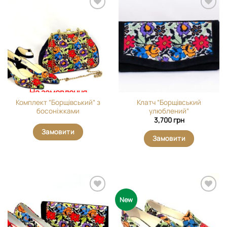
Додати
Додати
виріб у
виріб у
вибране
вибране
На замовлення
Комплект “Борщівський” з
Клатч “Борщівський
босоніжками
улюблений”
3,700
грн
Замовити
Замовити
Додати
Додати
New
виріб у
виріб у
вибране
вибране