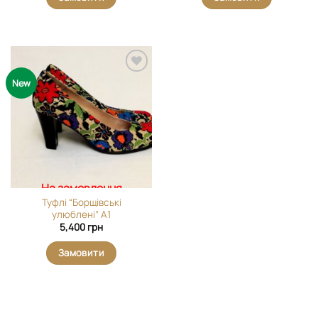
Додати
New
виріб у
вибране
На замовлення
Туфлі “Борщівські
улюблені” А1
5,400
грн
Замовити