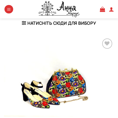
Skip
to
content
НАТИСНІТЬ СЮДИ ДЛЯ ВИБОРУ
Додати
виріб у
вибране