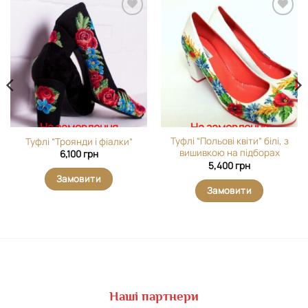
Додати
Додати
виріб у
виріб у
вибране
вибране
На замовлення
На замовлення
Туфлі “Польові квіти” білі, з
Туфлі “Троянди і фіалки”
вишивкою на підборах
6,100
грн
5,400
грн
Замовити
Замовити
Наші партнери