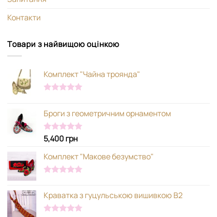
Контакти
Товари з найвищою оцінкою
Комплект "Чайна троянда"
Оцінено в
5.00
з 5
Броги з геометричним орнаментом
5,400
грн
Оцінено в
5.00
з 5
Комплект "Макове безумство"
Оцінено в
5.00
з 5
Краватка з гуцульською вишивкою В2