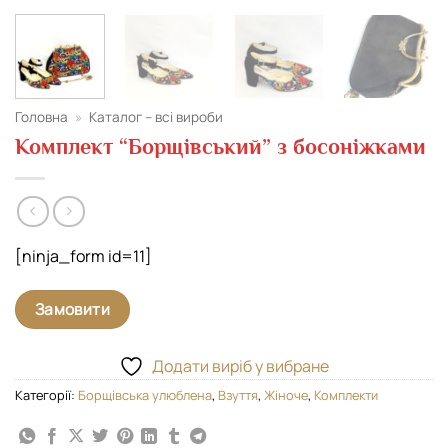
Головна
»
Каталог – всі вироби
Комплект “Борщівський” з босоніжками
[ninja_form id=11]
Замовити
Додати виріб у вибране
Категорії:
Борщівська улюблена
,
Взуття
,
Жіноче
,
Комплекти