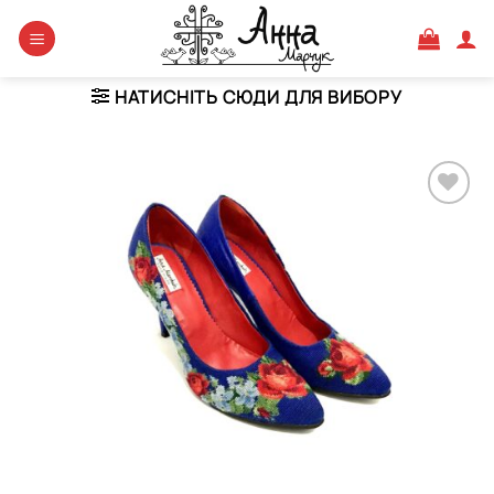
Skip
to
content
НАТИСНІТЬ СЮДИ ДЛЯ ВИБОРУ
Додати
виріб у
вибране