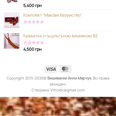
5,400
грн
Оцінено в
5.00
з 5
Комплект "Макове безумство"
Оцінено в
5.00
з 5
Краватка з гуцульською вишивкою В2
4,500
грн
Оцінено в
5.00
з 5
Visa
MasterCard
Copyright 2015-2026©
Вишиванки
Анни Марчук
. Всі права
захищені.
Створено Vittoldx@gmail.com