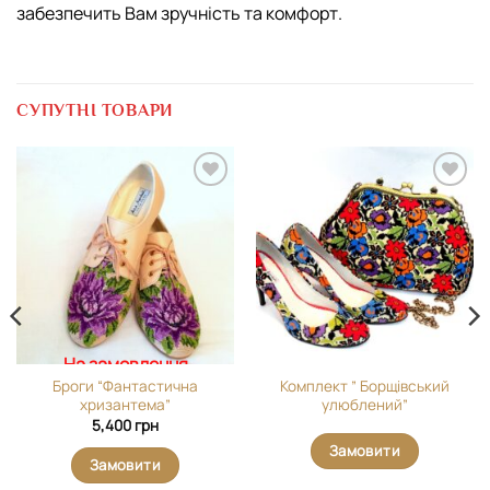
забезпечить Вам зручність та комфорт.
СУПУТНІ ТОВАРИ
Додати
Додати
виріб у
виріб у
вибране
вибране
На замовлення
Броги “Фантастична
Комплект ” Борщівський
хризантема”
улюблений”
5,400
грн
Замовити
Замовити