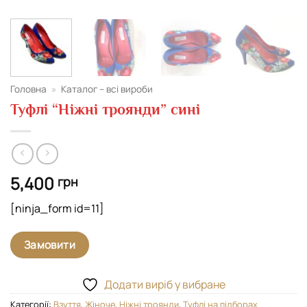
Головна
»
Каталог – всі вироби
Туфлі “Ніжні троянди” сині
5,400
грн
[ninja_form id=11]
Замовити
Додати виріб у вибране
Категорії:
Взуття
,
Жіноче
,
Ніжні троянди
,
Туфлі на підборах