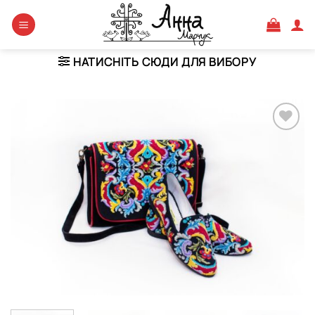
Skip
to
content
НАТИСНІТЬ СЮДИ ДЛЯ ВИБОРУ
Додати
виріб у
вибране