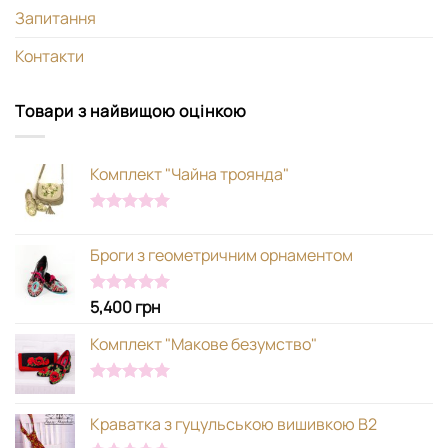
Запитання
Контакти
Товари з найвищою оцінкою
Комплект "Чайна троянда"
Оцінено в
5.00
з 5
Броги з геометричним орнаментом
5,400
грн
Оцінено в
5.00
з 5
Комплект "Макове безумство"
Оцінено в
5.00
з 5
Краватка з гуцульською вишивкою В2