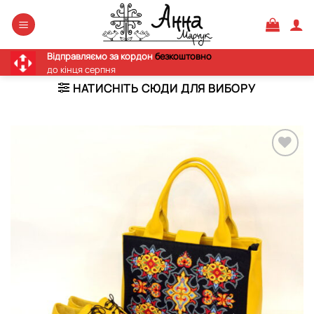
Skip
to
content
Відправляємо за кордон
безкоштовно
до кінця серпня
НАТИСНІТЬ СЮДИ ДЛЯ ВИБОРУ
Додати
виріб у
вибране