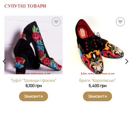
СУПУТНІ ТОВАРИ
Додати
Додати
виріб у
виріб у
вибране
вибране
На замовлення
На замовлення
Туфлі “Троянди і фіалки”
Броги “Королівські”
6,100
грн
5,400
грн
Замовити
Замовити