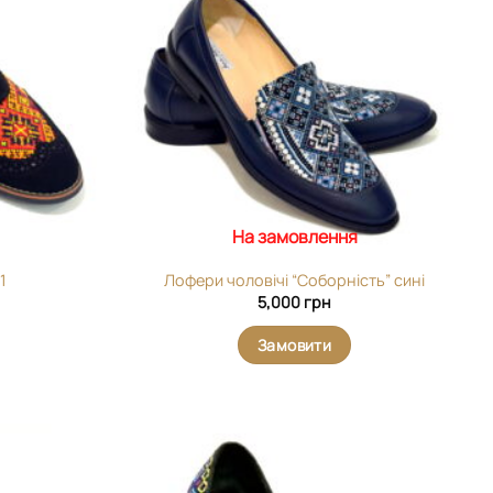
вибране
вибране
На замовлення
1
Лофери чоловічі “Соборність” сині
5,000
грн
Замовити
Додати
Додати