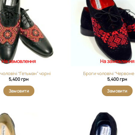
На замовлення
На замовлення
чоловічі “Гетьман” чорні
Броги чоловічі “Червоне 
5,400
грн
5,400
грн
Замовити
Замовити
Додати
виріб у