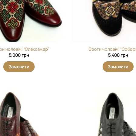
и чоловічі “Олександр”
Броги чоловічі “Собор
5,000
грн
5,400
грн
Замовити
Замовити
Додати
виріб у
вибране