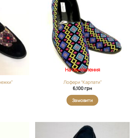
виріб у
виріб у
вибране
вибране
На замовлення
режки”
Лофери “Карпати”
6,100
грн
Замовити