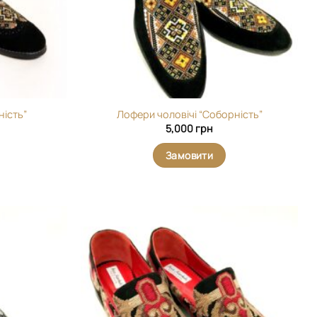
ність”
Лофери чоловічі “Соборність”
5,000
грн
Замовити
Додати
Додати
виріб у
виріб у
вибране
вибране