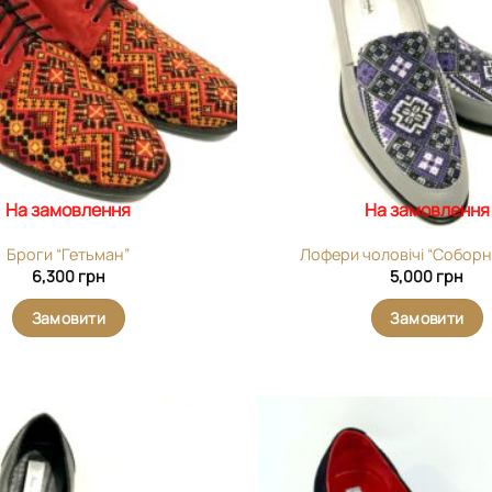
На замовлення
На замовлення
Броги “Гетьман”
Лофери чоловічі “Соборні
6,300
грн
5,000
грн
Замовити
Замовити
Додати
виріб у
вибране