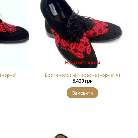
На замовлення
і чорне”
Броги чоловічі “Червоне і чорне” А1
5,400
грн
Замовити
Додати
Додати
виріб у
виріб у