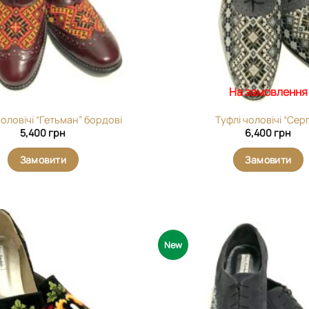
На замовлення
оловічі “Гетьман” бордові
Туфлі чоловічі “Серг
5,400
грн
6,400
грн
Замовити
Замовити
New
Додати
виріб у
вибране