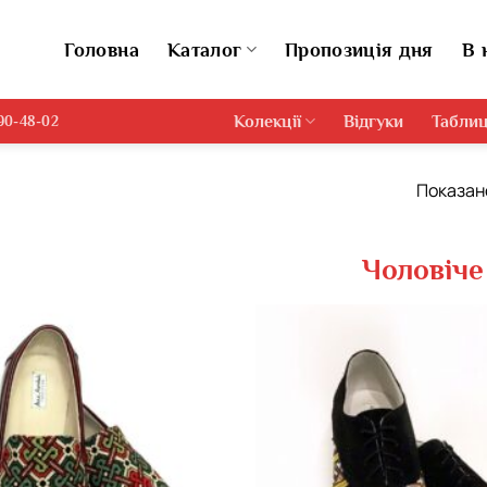
Головна
Каталог
Пропозиція дня
В 
Колекції
Відгуки
Таблиц
690-48-02
Показано
Чоловіче
Додати
виріб у
вибране