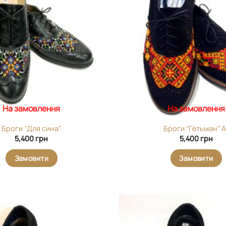
вибране
На замовлення
На замовлення
Броги “Для сина”
Броги “Гетьман” А
5,400
грн
5,400
грн
Замовити
Замовити
Додати