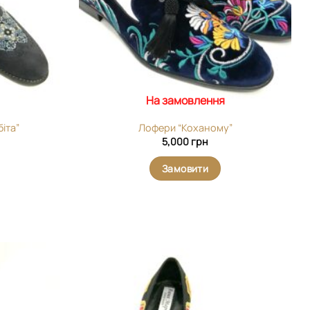
На замовлення
біта”
Лофери “Коханому”
5,000
грн
Замовити
Додати
Додати
виріб у
виріб у
вибране
вибране