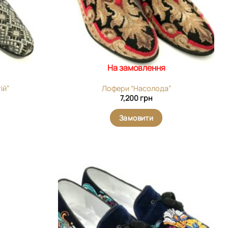
На замовлення
ій”
Лофери “Насолода”
7,200
грн
Замовити
Додати
Додати
виріб у
виріб у
вибране
вибране