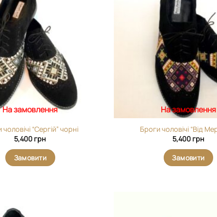
виріб у
вибране
На замовлення
На замовлення
 чоловічі “Сергій” чорні
Броги чоловічі “Від Ме
5,400
грн
5,400
грн
Замовити
Замовити