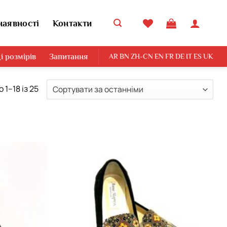
наявності
Контакти
і розмірів
Запитання
AR
BN
ZH-CN
EN
FR
DE
IT
ES
UK
Сортовано
 1–18 із 25
за
останнім
Додати
Додати
виріб у
виріб у
вибране
вибране