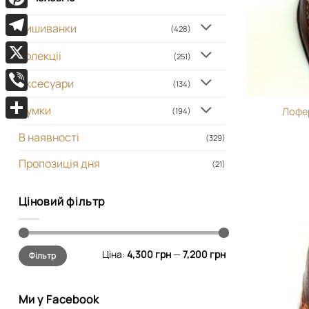
Pinterest
Вишиванки
(428)
Telegram
Колекціі
(251)
X
Аксесуари
(134)
Viber
Сумки
Лофер
(194)
Поділитися
В наявності
(329)
Пропозиція дня
(21)
Ціновий фільтр
Мінімальна
Найбільша
Ціна:
4,300 грн
—
7,200 грн
Фільтр
ціна
ціна
Ми у Facebook