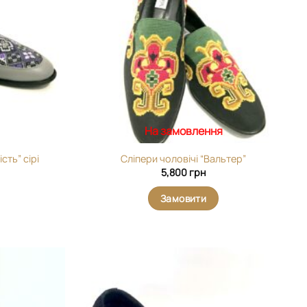
На замовлення
сть” сірі
Сліпери чоловічі “Вальтер”
5,800
грн
Замовити
Додати
Додати
виріб у
виріб у
вибране
вибране