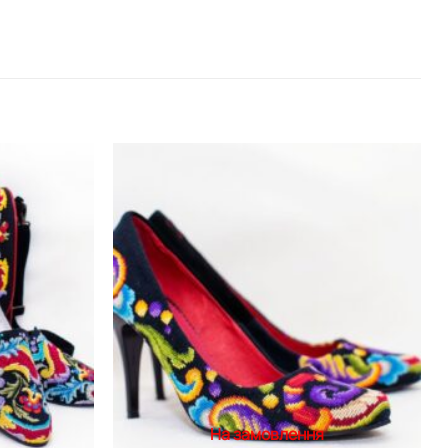
Додати
Додати
виріб у
виріб у
вибране
вибране
На замовлення