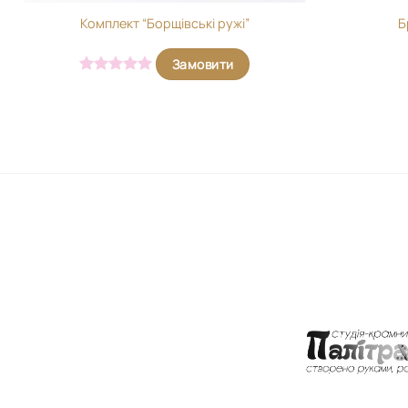
Комплект “Борщівські ружі”
Б
Замовити
Оцінено в
5
з 5