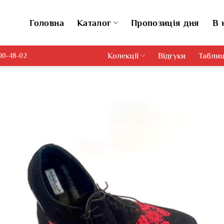
Головна
Каталог
Пропозиція дня
В 
Колекції
Відгуки
Таблиц
690-48-02