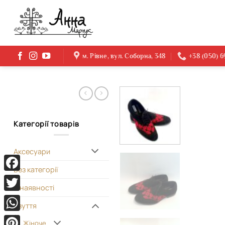
Skip
to
content
м. Рівне, вул. Соборна, 348
+38 (050) 
Категорії товарів
Аксесуари
Без категорії
Facebook
В наявності
Twitter
Взуття
WhatsApp
Жіноче