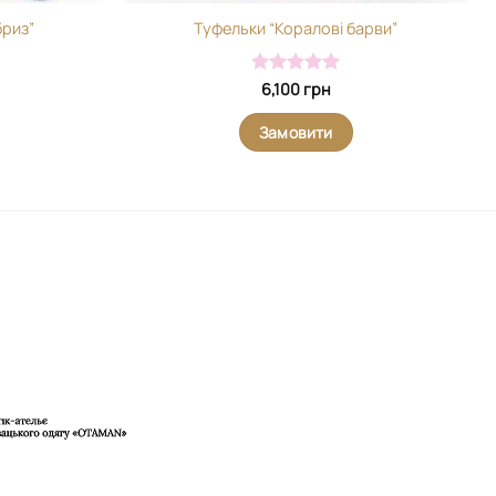
бриз”
Туфельки “Коралові барви”
Оцінено в
6,100
грн
5
з 5
Замовити