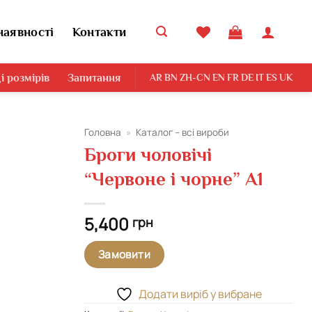
наявності
Контакти
і розмірів
Запитання
AR
BN
ZH-CN
EN
FR
DE
IT
ES
UK
Головна
»
Каталог – всі вироби
Броги чоловічі
Додати
“Червоне і чорне” А1
виріб у
вибране
5,400
грн
Замовити
Додати виріб у вибране