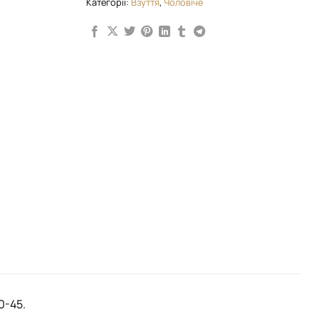
Категорії:
Взуття
,
Чоловіче
0-45.