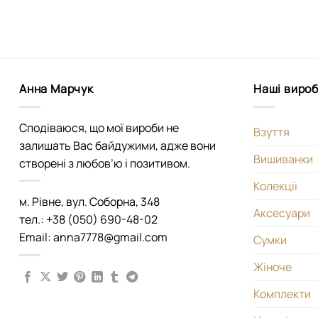
Анна Марчук
Наші виро
Сподіваюся, що мої вироби не
Взуття
залишать Вас байдужими, адже вони
Вишиванки
створені з любов’ю і позитивом.
Колекціі
м. Рівне, вул. Соборна, 348
Аксесуари
тел.: +38 (050) 690-48-02
Email: anna7778@gmail.com
Сумки
Жіноче
Комплекти