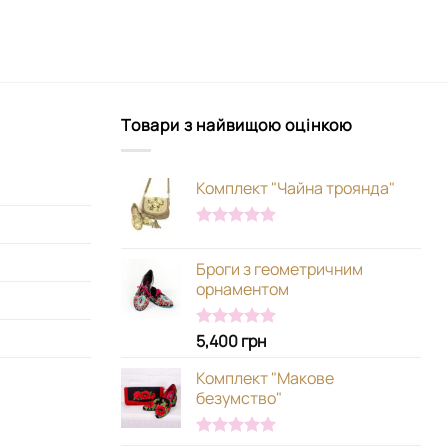
Товари з найвищою оцінкою
Комплект "Чайна троянда"
Оцінено в
5.00
з 5
Броги з геометричним
орнаментом
5,400
грн
Оцінено в
5.00
з 5
Комплект "Макове
безумство"
Оцінено в