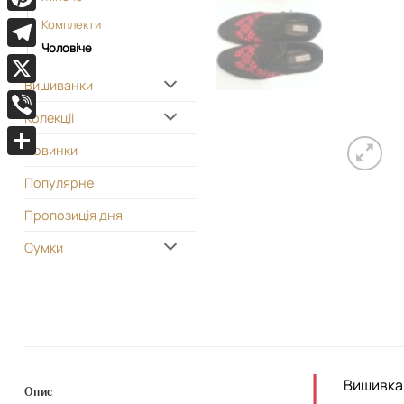
Pinterest
Комплекти
Чоловіче
Telegram
Вишиванки
X
Колекціі
Viber
Новинки
Поділитися
Популярне
Пропозиція дня
Сумки
Вишивка 
Опис