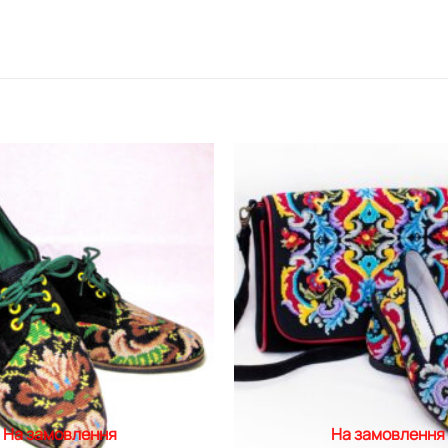
Додати
виріб у
вибране
На замовлення
На замовлення