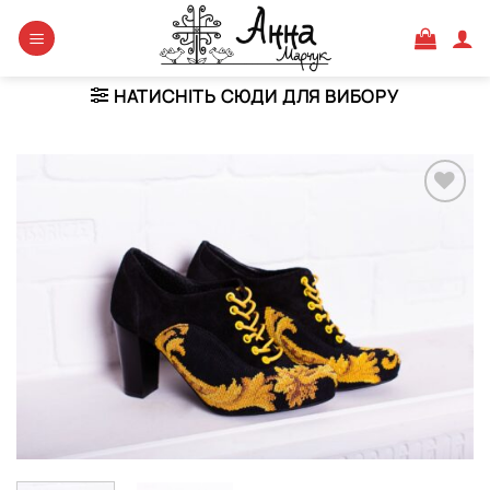
Skip
to
content
НАТИСНІТЬ СЮДИ ДЛЯ ВИБОРУ
Додати
виріб у
вибране