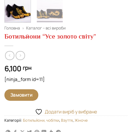
Головна
»
Каталог – всі вироби
Ботильйони “Усе золото світу”
6,100
грн
[ninja_form id=11]
Замовити
Додати виріб у вибране
Категорії:
Ботильйони, чобітки
,
Взуття
,
Жіноче