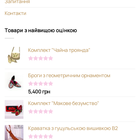
Запитання
Контакти
Товари з найвищою оцінкою
Комплект "Чайна троянда"
Оцінено в
5.00
з 5
Броги з геометричним орнаментом
5,400
грн
Оцінено в
5.00
з 5
Комплект "Макове безумство"
Оцінено в
5.00
з 5
Краватка з гуцульською вишивкою В2