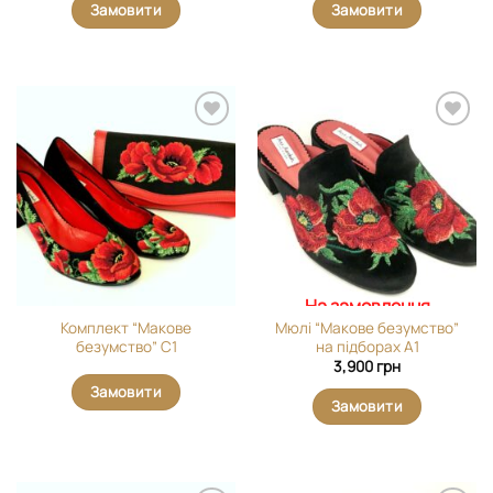
Замовити
Замовити
Додати
Додати
виріб у
виріб у
вибране
вибране
На замовлення
Комплект “Макове
Мюлі “Макове безумство”
безумство” С1
на підборах А1
3,900
грн
Замовити
Замовити