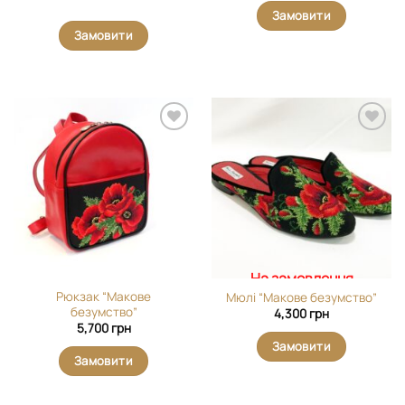
Оцінено в
Замовити
5
з 5
Замовити
Додати
Додати
виріб у
виріб у
вибране
вибране
На замовлення
Рюкзак “Макове
Мюлі “Макове безумство”
безумство”
4,300
грн
5,700
грн
Замовити
Замовити