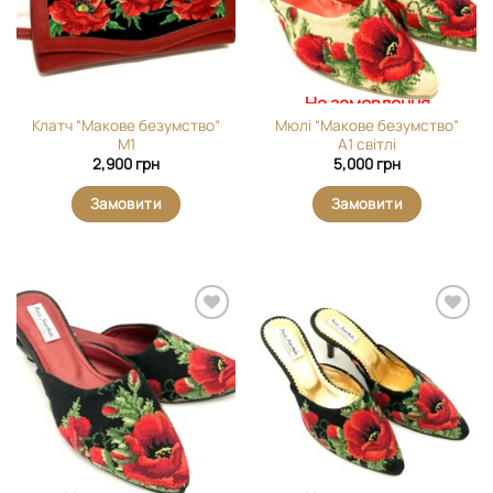
На замовлення
Клатч “Макове безумство”
Мюлі “Макове безумство”
М1
А1 світлі
2,900
грн
5,000
грн
Замовити
Замовити
Додати
Додати
виріб у
виріб у
вибране
вибране