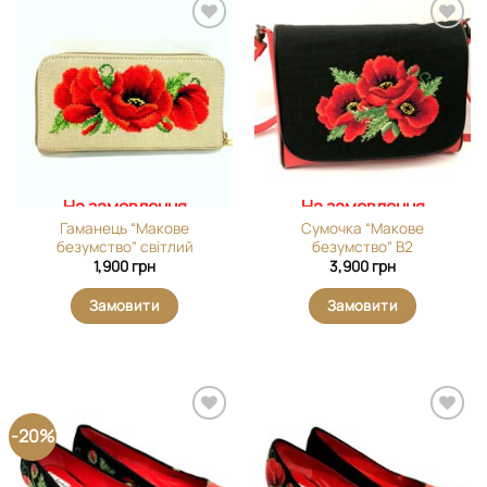
Додати
Додати
виріб у
виріб у
вибране
вибране
На замовлення
На замовлення
Гаманець “Макове
Сумочка “Макове
безумство” світлий
безумство” В2
1,900
грн
3,900
грн
Замовити
Замовити
-20%
Додати
Додати
виріб у
виріб у
вибране
вибране