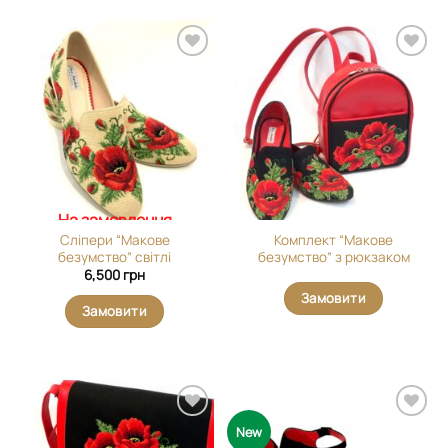
Додати
Додати
виріб у
виріб у
вибране
вибране
На замовлення
Сліпери “Макове
Комплект “Макове
безумство” світлі
безумство” з рюкзаком
6,500
грн
Замовити
Замовити
Додати
Додати
New
виріб у
виріб у