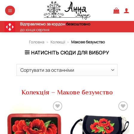
Skip
to
content
Відправляємо за кордон
безкоштовно
до кінця серпня
Головна
»
Колекціі
»
Макове безумство
НАТИСНІТЬ СЮДИ ДЛЯ ВИБОРУ
Колекція – Макове безумство
Додати
Додати
виріб у
виріб у
вибране
вибране