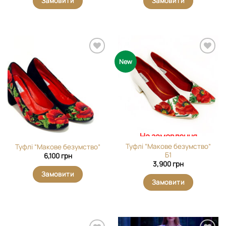
Замовити
Замовити
Додати
Додати
New
виріб у
виріб у
вибране
вибране
На замовлення
Туфлі “Макове безумство”
Туфлі “Макове безумство”
Б1
6,100
грн
3,900
грн
Замовити
Замовити