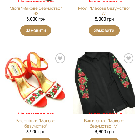
На замовлення
На замовлення
Мюлі “Макове безумство”
Мюлі “Макове безумство”
В2
А1
5,000
грн
5,000
грн
Замовити
Замовити
Додати
Додати
виріб у
виріб у
вибране
вибране
На замовлення
На замовлення
Босоніжки “Макове
Вишиванка “Макове
безумство”
безумство” М1
3,900
грн
3,600
грн