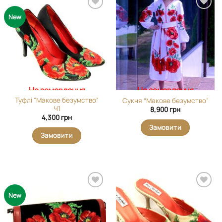
Додати
Додати
New
виріб у
виріб у
вибране
вибране
На замовлення
На замовлення
Туфлі “Макове безумство”
Сукня “Макове безумство”
Ч1
8,900
грн
4,300
грн
Замовити
Замовити
Додати
Додати
New
виріб у
виріб у
вибране
вибране