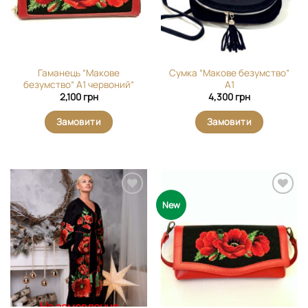
Гаманець “Макове
Сумка “Макове безумство”
безумство” А1 червоний”
А1
2,100
грн
4,300
грн
Замовити
Замовити
Додати
Додати
New
виріб у
виріб у
вибране
вибране
На замовлення