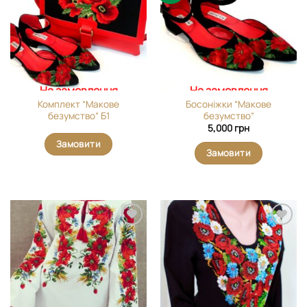
вибране
вибране
На замовлення
На замовлення
Комплект “Макове
Босоніжки “Макове
безумство” Б1
безумство”
5,000
грн
Замовити
Замовити
Додати
Додати
виріб у
виріб у
вибране
вибране