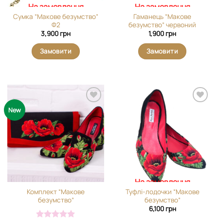
На замовлення
На замовлення
Сумка “Макове безумство”
Гаманець “Макове
Ф2
безумство” червоний
3,900
грн
1,900
грн
Замовити
Замовити
Додати
Додати
New
виріб у
виріб у
вибране
вибране
На замовлення
Комплект “Макове
Туфлі-лодочки “Макове
безумство”
безумство”
6,100
грн