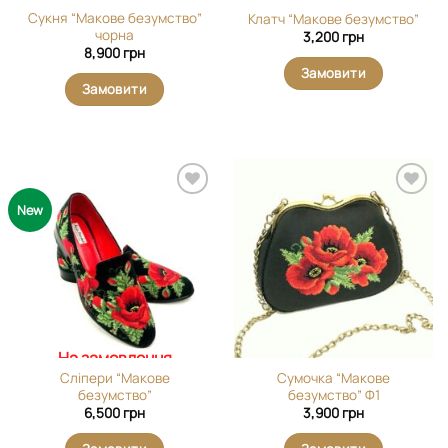
Сукня “Макове безумство”
Клатч “Макове безумство”
чорна
3,200
грн
8,900
грн
Замовити
Замовити
Додати
Додати
New
виріб у
виріб у
вибране
вибране
На замовлення
Сліпери “Макове
Сумочка “Макове
безумство”
безумство” Ф1
6,500
грн
3,900
грн