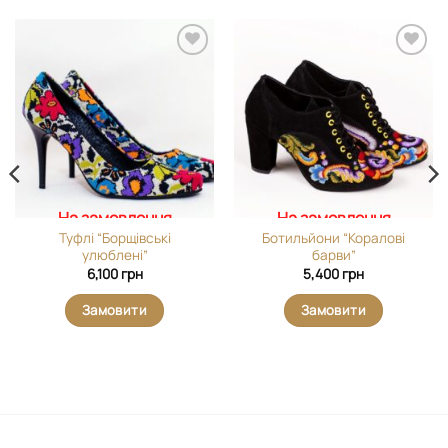
Додати
Додати
виріб у
виріб у
вибране
вибране
На замовлення
На замовлення
Туфлі “Борщівські
Ботильйони “Коралові
улюблені”
барви”
6,100
грн
5,400
грн
Замовити
Замовити