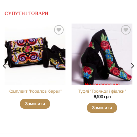
СУПУТНІ ТОВАРИ
Додати
Додати
виріб у
виріб у
вибране
вибране
На замовлення
Комплект “Коралові барви”
Туфлі “Троянди і фіалки”
6,100
грн
Замовити
Замовити