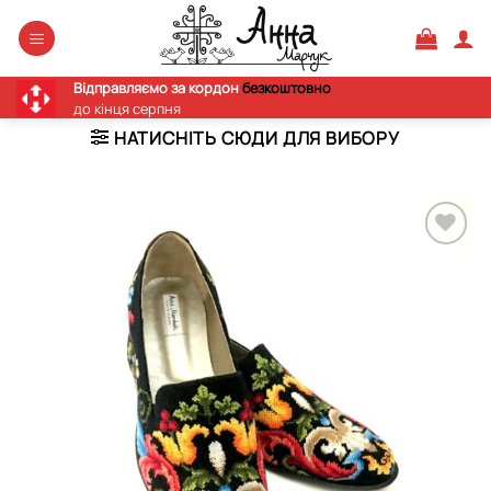
Skip
to
content
Відправляємо за кордон
безкоштовно
до кінця серпня
НАТИСНІТЬ СЮДИ ДЛЯ ВИБОРУ
Додати
виріб у
вибране