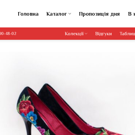
Головна
Каталог
Пропозиція дня
В 
Колекції
Відгуки
Таблиц
690-48-02