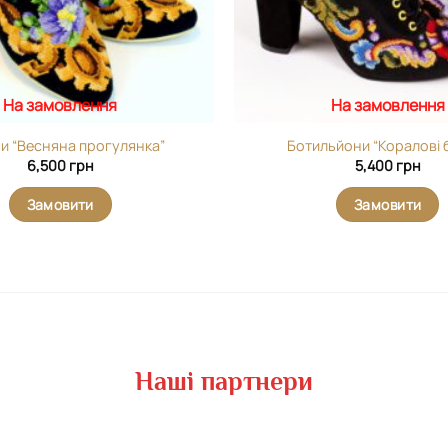
На замовлення
На замовлення
ри “Весняна прогулянка”
Ботильйони “Коралові 
6,500
грн
5,400
грн
Замовити
Замовити
Наші партнери