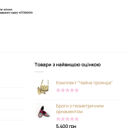
Товари з найвищою оцінкою
Комплект "Чайна троянда"
Оцінено в
5.00
з 5
Броги з геометричним
орнаментом
5,400
грн
Оцінено в