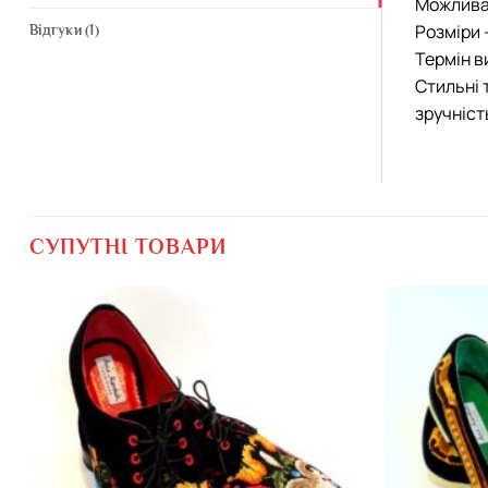
Можлива 
Розміри 
Відгуки (1)
Термін в
Стильні 
зручніст
СУПУТНІ ТОВАРИ
Додати
виріб у
вибране