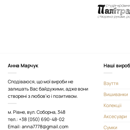
Анна Марчук
Наші виро
Сподіваюся, що мої вироби не
Взуття
залишать Вас байдужими, адже вони
Вишиванки
створені з любов’ю і позитивом.
Колекціі
м. Рівне, вул. Соборна, 348
Аксесуари
тел.: +38 (050) 690-48-02
Email: anna7778@gmail.com
Сумки