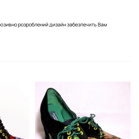
клюзивно розроблений дизайн забезпечить Вам
Додати
Додати
виріб у
виріб у
вибране
вибране