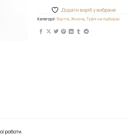
Додати виріб у вибране
Категорії:
Взуття
,
Жіноче
,
Туфлі на підборах
ої роботи.