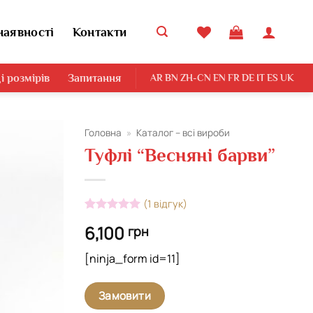
наявності
Контакти
і розмірів
Запитання
AR
BN
ZH-CN
EN
FR
DE
IT
ES
UK
Головна
»
Каталог – всі вироби
Туфлі “Весняні барви”
Додати
виріб у
вибране
(
1
відгук)
Рейтинг
1
5
6,100
грн
з 5 на
основі
опитування
[ninja_form id=11]
покупця
Замовити