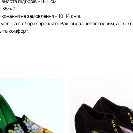
висота підборів – 8-11 см.
– 35-40.
иконання на замовлення – 10-14 днів.
туфлі на підборах зроблять Ваш образ неповторним, а екс
ь та комфорт.
Додати
виріб у
вибране