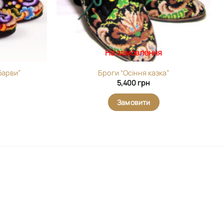
На замовлення
барви”
Броги “Осіння казка”
5,400
грн
Замовити