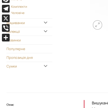
Pinterest
Комплекти
Чоловіче
Telegram
Вишиванки
X
Колекціі
Viber
Новинки
Поділитися
Популярне
Пропозиція дня
Сумки
Вишукані
Опис