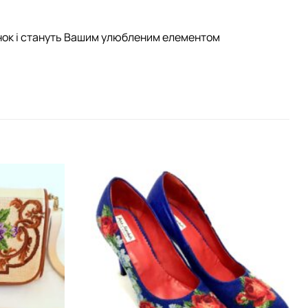
лянок і стануть Вашим улюбленим елементом
Додати
Додати
виріб у
виріб у
вибране
вибране