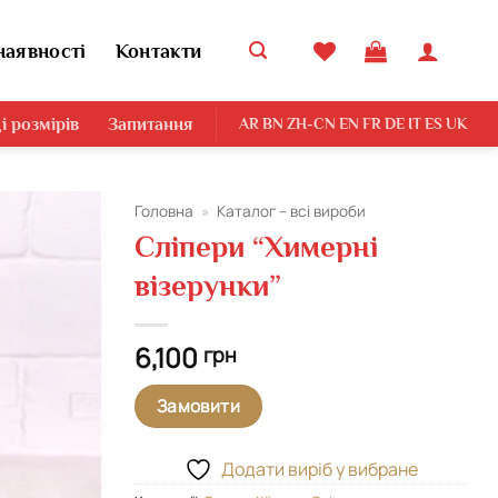
наявності
Контакти
і розмірів
Запитання
AR
BN
ZH-CN
EN
FR
DE
IT
ES
UK
Головна
»
Каталог – всі вироби
Сліпери “Химерні
Додати
візерунки”
виріб у
вибране
6,100
грн
Замовити
Додати виріб у вибране