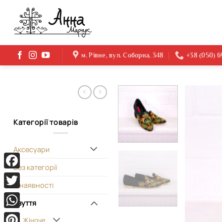
Skip
to
content
м. Рівне, вул. Соборна, 348
+38 (050) 
Категорії товарів
Аксесуари
Без категорії
Facebook
В наявності
Twitter
Взуття
WhatsApp
Жіноче