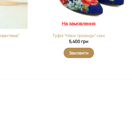
На замовлення
изантема”
Туфлі “Ніжні троянди” сині
5,400
грн
Замовити