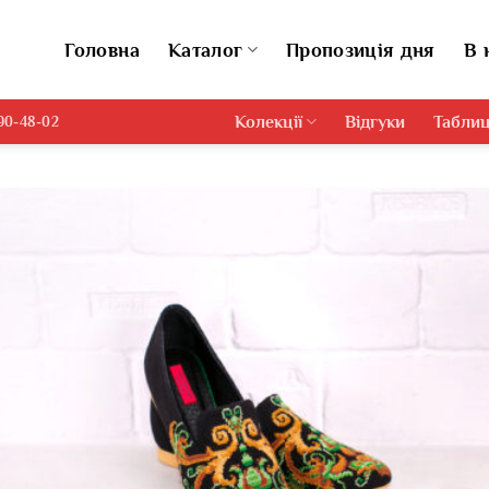
Головна
Каталог
Пропозиція дня
В 
Колекції
Відгуки
Таблиц
690-48-02