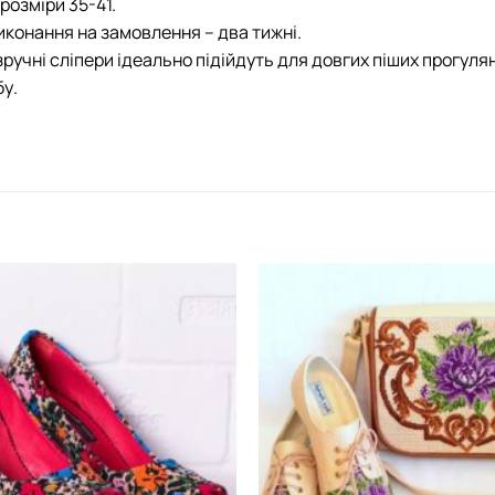
розміри 35-41.
иконання на замовлення – два тижні.
зручні сліпери ідеально підійдуть для довгих піших прогу
у.
Додати
виріб у
вибране