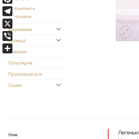
Pinterest
Комплекти
Чоловіче
Telegram
Вишиванки
X
Колекціі
Viber
Новинки
Поділитися
Популярне
Пропозиція дня
Сумки
Легенькі
Опис