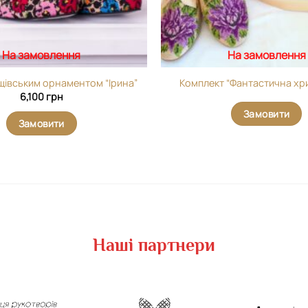
На замовлення
На замовлення
рщівським орнаментом “Ірина”
Комплект “Фантастична хр
6,100
грн
Замовити
Замовити
Наші партнери