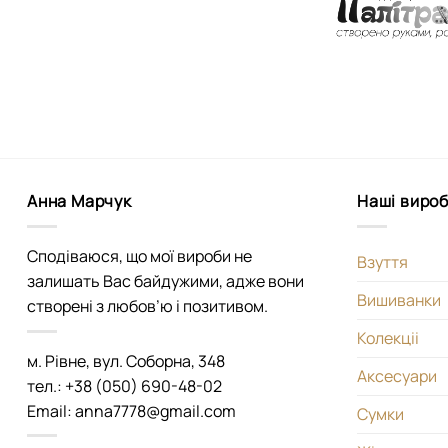
Анна Марчук
Наші виро
Сподіваюся, що мої вироби не
Взуття
залишать Вас байдужими, адже вони
Вишиванки
створені з любов’ю і позитивом.
Колекціі
м. Рівне, вул. Соборна, 348
Аксесуари
тел.: +38 (050) 690-48-02
Email: anna7778@gmail.com
Сумки