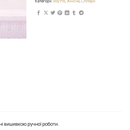
Категорії:
Взуття
,
Жіноче
,
Сліпери
ені вишивкою ручної роботи.