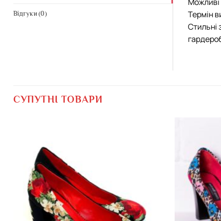
Можливі 
Термін в
Відгуки (0)
Стильні 
гардероб
СУПУТНІ ТОВАРИ
Додати
виріб у
вибране