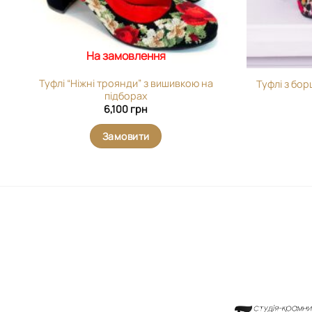
На замовлення
Туфлі “Ніжні троянди” з вишивкою на
Туфлі з бо
підборах
6,100
грн
Замовити