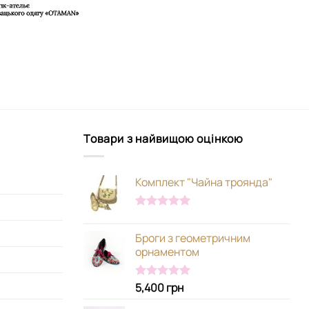
Товари з найвищою оцінкою
Комплект "Чайна троянда"
Оцінено в
5.00
з 5
Броги з геометричним
орнаментом
5,400
грн
Оцінено в
5.00
з 5