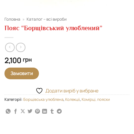
Головна
»
Каталог – всі вироби
Пояс “Борщівський улюблений”
2,100
грн
Замовити
Додати виріб у вибране
Категорії:
Борщівська улюблена
,
Колекціі
,
Комірці, пояски