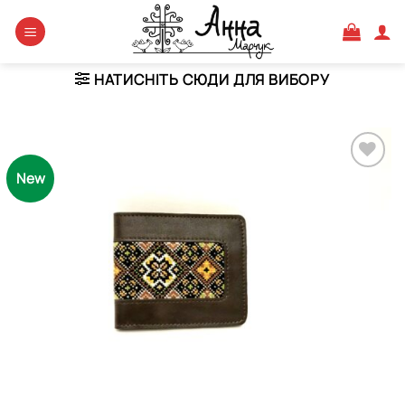
Skip
to
content
НАТИСНІТЬ СЮДИ ДЛЯ ВИБОРУ
New
Додати
виріб у
вибране