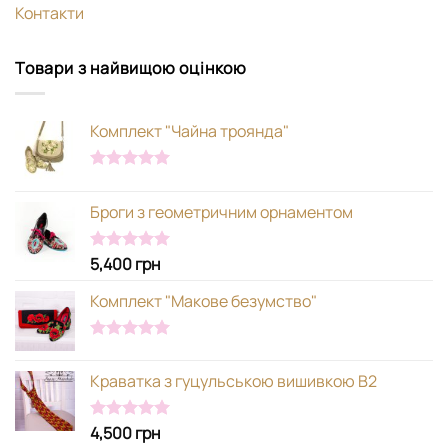
Контакти
Товари з найвищою оцінкою
Комплект "Чайна троянда"
Оцінено в
5.00
з 5
Броги з геометричним орнаментом
5,400
грн
Оцінено в
5.00
з 5
Комплект "Макове безумство"
Оцінено в
5.00
з 5
Краватка з гуцульською вишивкою В2
4,500
грн
Оцінено в
5.00
з 5