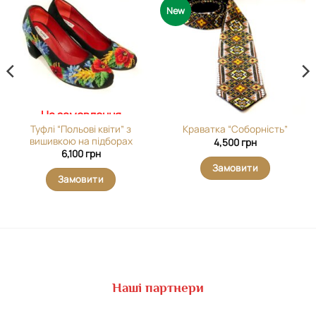
Додати
Додати
New
виріб у
виріб у
вибране
вибране
На замовлення
Туфлі “Польові квіти” з
Краватка “Соборність”
вишивкою на підборах
4,500
грн
6,100
грн
Замовити
Замовити
Наші партнери