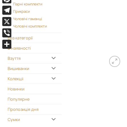
Парні комплекти
Pinterest
Прикраси
Telegram
Чоловічі гаманці
Чоловічі комплекти
X
Без категорії
Viber
В наявності
Поділитися
Взуття
Вишиванки
Колекціі
Новинки
Популярне
Пропозиція дня
Сумки