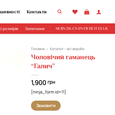
наявності
Контакти
і розмірів
Запитання
AR
BN
ZH-CN
EN
FR
DE
IT
ES
UK
Головна
»
Каталог – всі вироби
Чоловічий гаманець
Додати
“Галич”
виріб у
вибране
1,900
грн
[ninja_form id=11]
Замовити