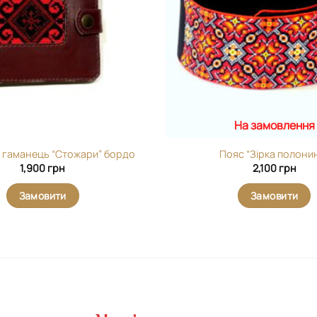
На замовлення
 гаманець “Стожари” бордо
Пояс “Зірка полони
1,900
грн
2,100
грн
Замовити
Замовити