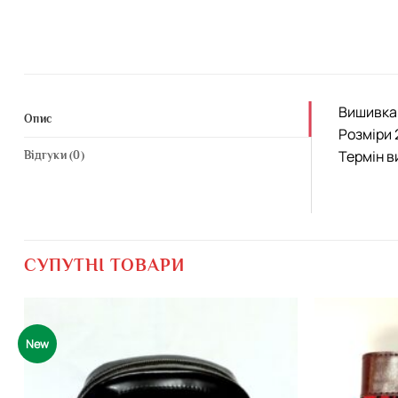
Вишивка 
Опис
Розміри 
Термін в
Відгуки (0)
СУПУТНІ ТОВАРИ
New
Додати
виріб у
вибране