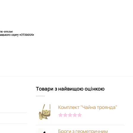
Товари з найвищою оцінкою
Комплект "Чайна троянда"
Оцінено в
5.00
з 5
Броги з геометричним