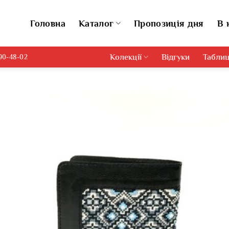
Головна
Каталог
Пропозиція дня
В 
Колекції
Відгуки
Таблиц
690-48-02