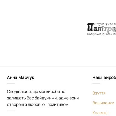
Анна Марчук
Наші виро
Сподіваюся, що мої вироби не
Взуття
залишать Вас байдужими, адже вони
Вишиванки
створені з любов’ю і позитивом.
Колекціі