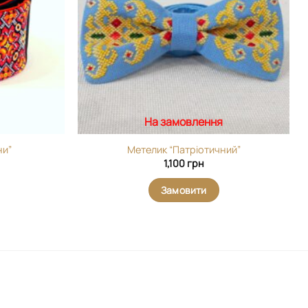
На замовлення
ни”
Метелик “Патріотичний”
1,100
грн
Замовити