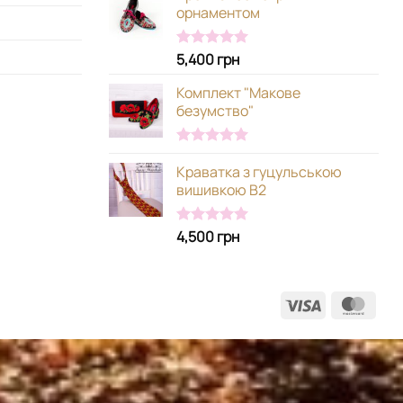
орнаментом
5,400
грн
Оцінено в
5.00
з 5
Комплект "Макове
безумство"
Оцінено в
Краватка з гуцульською
5.00
з 5
вишивкою В2
4,500
грн
Оцінено в
5.00
з 5
Visa
Mast