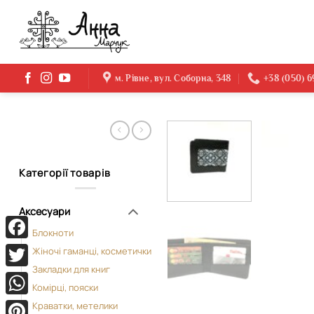
Skip
to
content
м. Рівне, вул. Соборна, 348
+38 (050) 
Категорії товарів
Аксесуари
Блокноти
Facebook
Жіночі гаманці, косметички
Закладки для книг
Twitter
Комірці, пояски
WhatsApp
Краватки, метелики