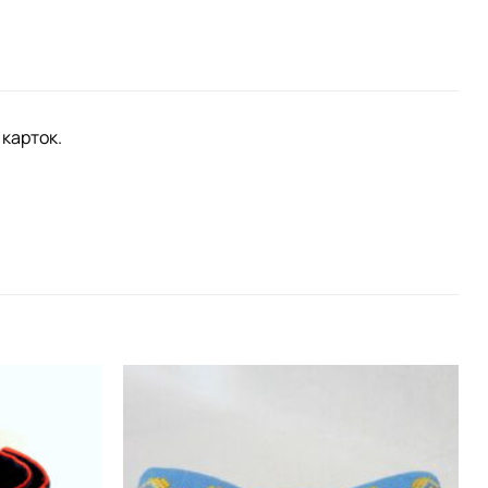
 карток.
Додати
Додати
виріб у
виріб у
вибране
вибране