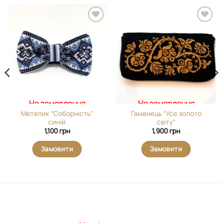
Додати
Додати
виріб у
виріб у
вибране
вибране
На замовлення
На замовлення
Метелик “Соборність”
Гаманець “Усе золото
синій
світу”
1,100
грн
1,900
грн
Замовити
Замовити