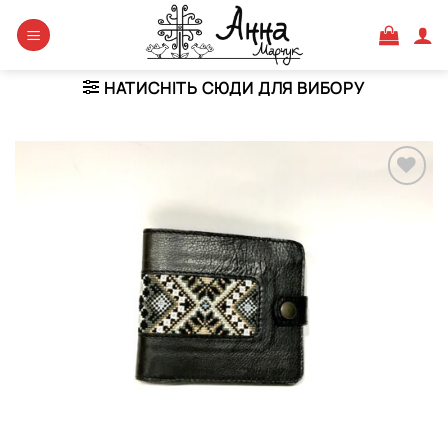
Skip
to
content
НАТИСНІТЬ СЮДИ ДЛЯ ВИБОРУ
Додати
виріб у
вибране