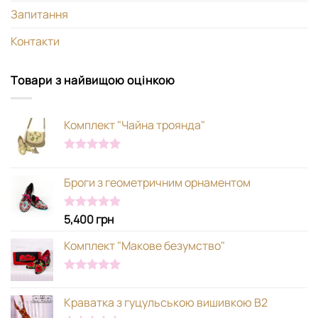
Запитання
Контакти
Товари з найвищою оцінкою
Комплект "Чайна троянда"
Оцінено в
5.00
з 5
Броги з геометричним орнаментом
5,400
грн
Оцінено в
5.00
з 5
Комплект "Макове безумство"
Оцінено в
5.00
з 5
Краватка з гуцульською вишивкою В2