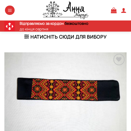
Skip
to
content
Відправляємо за кордон
безкоштовно
до кінця серпня
НАТИСНІТЬ СЮДИ ДЛЯ ВИБОРУ
Додати
виріб у
вибране