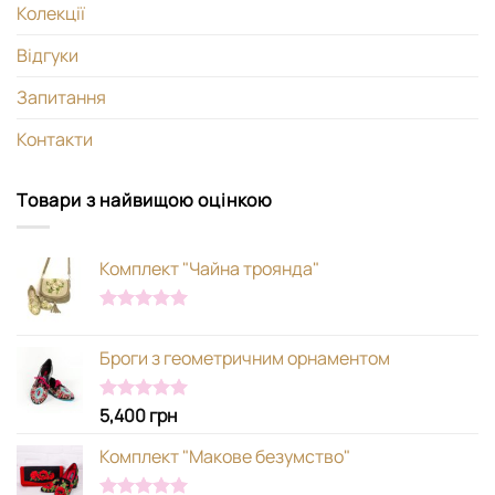
Колекції
Відгуки
Запитання
Контакти
Товари з найвищою оцінкою
Комплект "Чайна троянда"
Оцінено в
5.00
з 5
Броги з геометричним орнаментом
5,400
грн
Оцінено в
5.00
з 5
Комплект "Макове безумство"