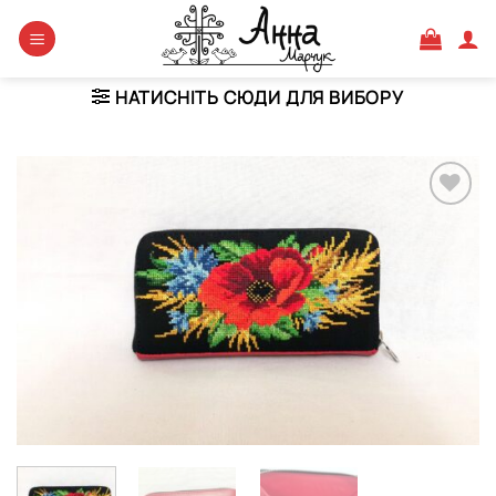
Skip
to
content
НАТИСНІТЬ СЮДИ ДЛЯ ВИБОРУ
Додати
виріб у
вибране