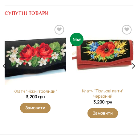
СУПУТНІ ТОВАРИ
Додати
Додати
New
виріб у
виріб у
вибране
вибране
Клатч “Польові квіти”
Клатч “Ніжні троянди”
червоний
3,200
грн
3,200
грн
Замовити
Замовити