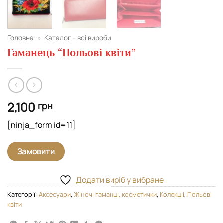
Головна
»
Каталог – всі вироби
Гаманець “Польові квіти”
2,100
грн
[ninja_form id=11]
Замовити
Додати виріб у вибране
Категорії:
Аксесуари
,
Жіночі гаманці, косметички
,
Колекціі
,
Польові
квіти