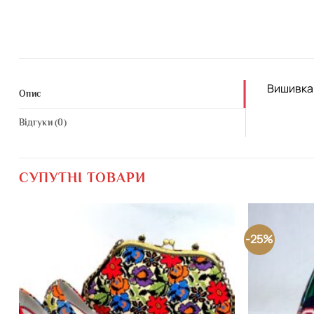
Вишивка 
Опис
Відгуки (0)
СУПУТНІ ТОВАРИ
-25%
Додати
виріб у
вибране