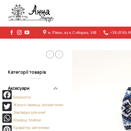
Skip
to
content
м. Рівне, вул. Соборна, 348
+38 (050) 
Категорії товарів
Аксесуари
Блокноти
Facebook
Жіночі гаманці, косметички
Закладки для книг
Twitter
Комірці, пояски
WhatsApp
Краватки, метелики