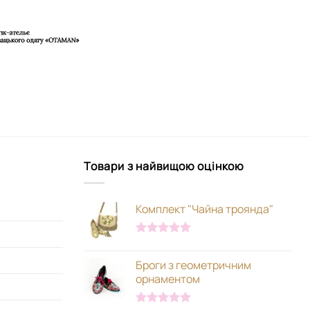
Товари з найвищою оцінкою
Комплект "Чайна троянда"
Оцінено в
5.00
з 5
Броги з геометричним
орнаментом