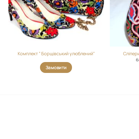
Комплект ” Борщівський улюблений”
Сліпер
6
Замовити