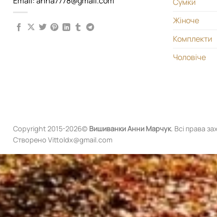
Email: anna7778@gmail.com
Сумки
Жіноче
Комплекти
Чоловіче
Copyright 2015-2026©
Вишиванки
Анни Марчук
. Всі права за
Створено Vittoldx@gmail.com