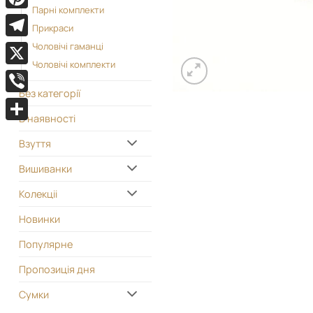
Парні комплекти
Pinterest
Прикраси
Telegram
Чоловічі гаманці
Чоловічі комплекти
X
Без категорії
Viber
В наявності
Поділитися
Взуття
Вишиванки
Колекціі
Новинки
Популярне
Пропозиція дня
Сумки