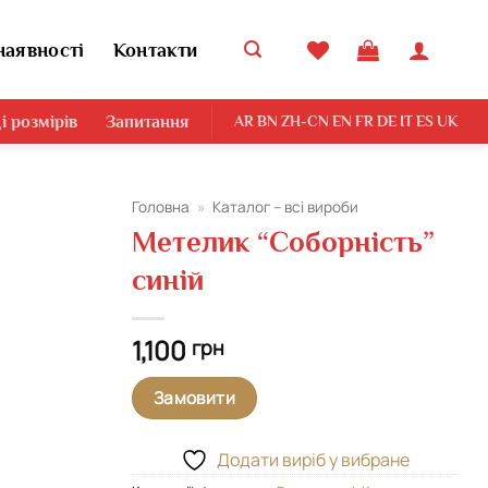
наявності
Контакти
і розмірів
Запитання
AR
BN
ZH-CN
EN
FR
DE
IT
ES
UK
Головна
»
Каталог – всі вироби
Метелик “Соборність”
синій
1,100
грн
Замовити
Додати виріб у вибране