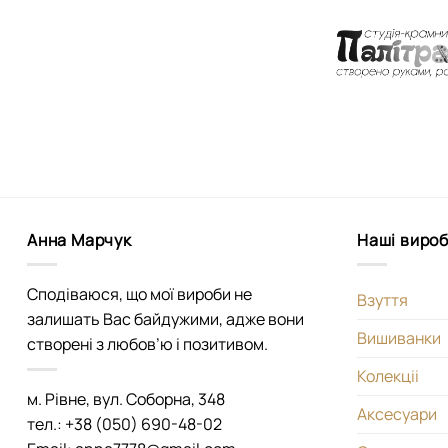
Анна Марчук
Наші виро
Сподіваюся, що мої вироби не
Взуття
залишать Вас байдужими, адже вони
Вишиванки
створені з любов’ю і позитивом.
Колекціі
м. Рівне, вул. Соборна, 348
Аксесуари
тел.: +38 (050) 690-48-02