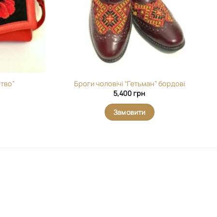
тво”
Броги чоловічі “Гетьман” бордові
5,400
грн
Замовити