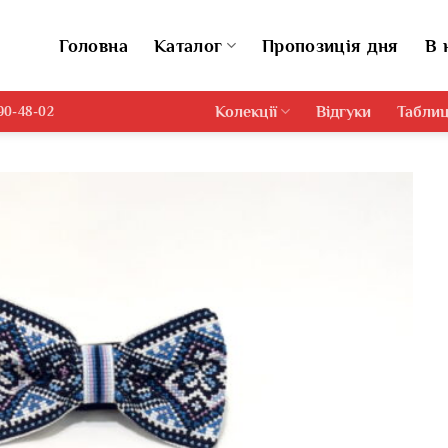
Головна
Каталог
Пропозиція дня
В 
Колекції
Відгуки
Таблиц
690-48-02
Додати
виріб у
вибране