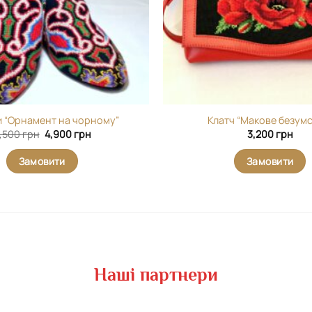
и “Орнамент на чорному”
Клатч “Макове безумс
Оригінальна
Поточна
,500
грн
4,900
грн
3,200
грн
ціна:
ціна:
6,500 грн.
4,900 грн.
Замовити
Замовити
Наші партнери