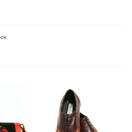
ся.
Додати
Додати
виріб у
виріб у
вибране
вибране