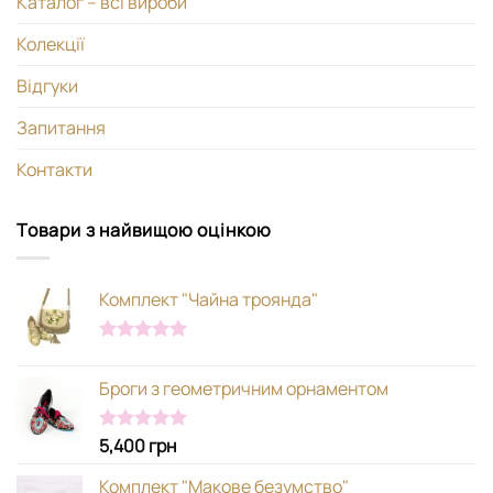
Каталог – всі вироби
Колекції
Відгуки
Запитання
Контакти
Товари з найвищою оцінкою
Комплект "Чайна троянда"
Оцінено в
5.00
з 5
Броги з геометричним орнаментом
5,400
грн
Оцінено в
5.00
з 5
Комплект "Макове безумство"