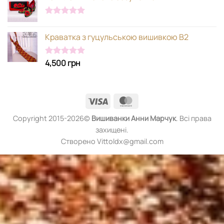
Оцінено в
5.00
з 5
Краватка з гуцульською вишивкою В2
4,500
грн
Оцінено в
5.00
з 5
Visa
MasterCard
Copyright 2015-2026©
Вишиванки
Анни Марчук
. Всі права
захищені.
Створено Vittoldx@gmail.com