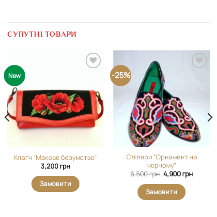
СУПУТНІ ТОВАРИ
-25%
Додати
Додати
New
виріб у
виріб у
вибране
вибране
Сліпери “Орнамент на
Клатч “Макове безумство”
чорному”
3,200
грн
Оригінальна
Поточн
6,500
грн
4,900
грн
ціна:
ціна:
Замовити
6,500 грн.
4,900 г
Замовити