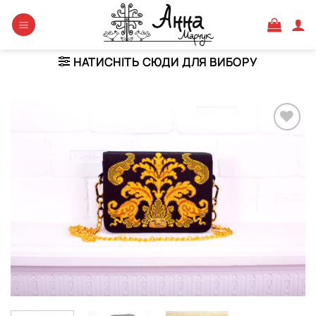
Skip
to
content
НАТИСНІТЬ СЮДИ ДЛЯ ВИБОРУ
Додати
виріб у
вибране