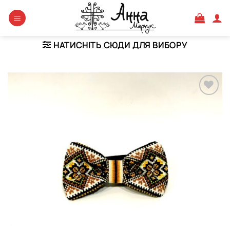
Skip
to
content
НАТИСНІТЬ СЮДИ ДЛЯ ВИБОРУ
Додати
виріб у
вибране