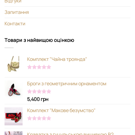
Відгуки
Запитання
Контакти
Товари з найвищою оцінкою
Комплект "Чайна троянда"
Оцінено в
5.00
з 5
Броги з геометричним орнаментом
5,400
грн
Оцінено в
5.00
з 5
Комплект "Макове безумство"
Оцінено в
5.00
з 5
Краватка з гуцульською вишивкою В2