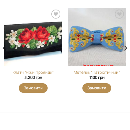
Додати
Додати
виріб у
виріб у
вибране
вибране
На замовлення
Клатч “Ніжні троянди”
Метелик “Патріотичний”
3,200
грн
1,100
грн
Замовити
Замовити