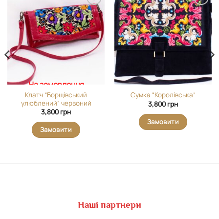
Додати
Додати
виріб у
виріб у
вибране
вибране
На замовлення
Клатч “Борщівський
Сумка “Королівська”
улюблений” червоний
3,800
грн
3,800
грн
Замовити
Замовити
Наші партнери