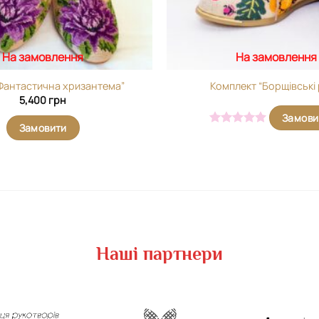
На замовлення
На замовлення
Фантастична хризантема”
Комплект “Борщівські 
5,400
грн
Замови
Замовити
Оцінено в
5
з 5
Наші партнери