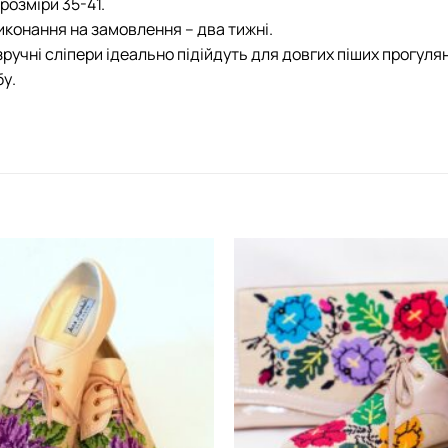
розміри 35-41.
иконання на замовлення – два тижні.
зручні сліпери ідеально підійдуть для довгих піших прогу
у.
Додати
виріб у
вибране