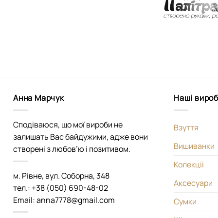
Анна Марчук
Наші виро
Сподіваюся, що мої вироби не
Взуття
залишать Вас байдужими, адже вони
Вишиванки
створені з любов’ю і позитивом.
Колекціі
м. Рівне, вул. Соборна, 348
Аксесуари
тел.: +38 (050) 690-48-02
Email: anna7778@gmail.com
Сумки