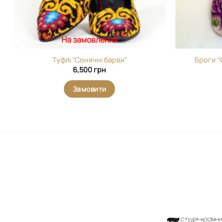
На замовлення
Туфлі “Сонячні барви”
Броги “
6,500
грн
Замовити