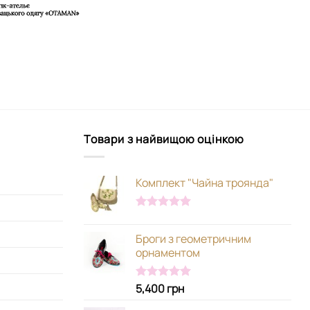
Товари з найвищою оцінкою
Комплект "Чайна троянда"
Оцінено в
5.00
з 5
Броги з геометричним
орнаментом
5,400
грн
Оцінено в
5.00
з 5