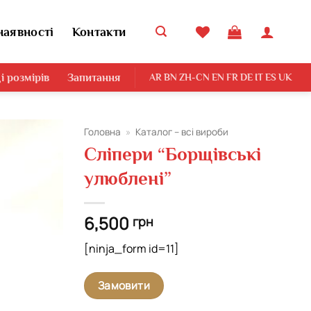
наявності
Контакти
і розмірів
Запитання
AR
BN
ZH-CN
EN
FR
DE
IT
ES
UK
Головна
»
Каталог – всі вироби
Сліпери “Борщівські
Додати
улюблені”
виріб у
вибране
6,500
грн
[ninja_form id=11]
Замовити