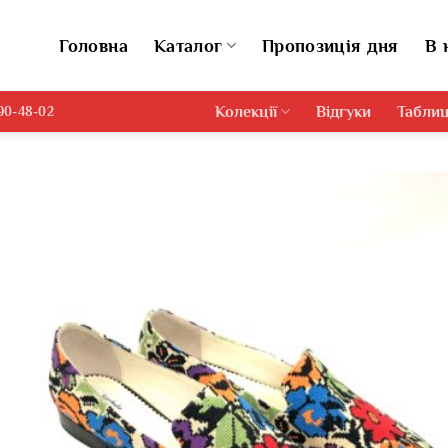
Головна
Каталог
Пропозиція дня
В 
Колекції
Відгуки
Таблиц
690-48-02