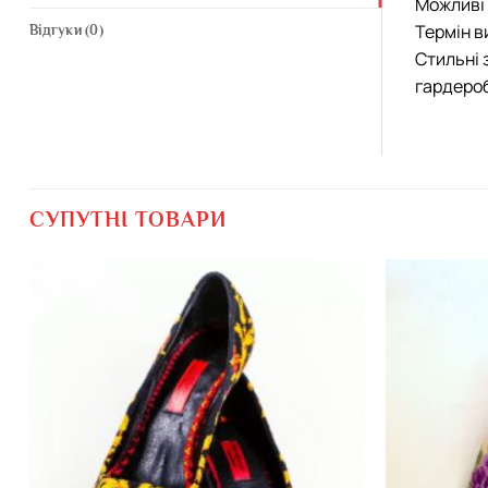
Можливі 
Термін в
Відгуки (0)
Стильні 
гардероб
СУПУТНІ ТОВАРИ
Додати
виріб у
вибране