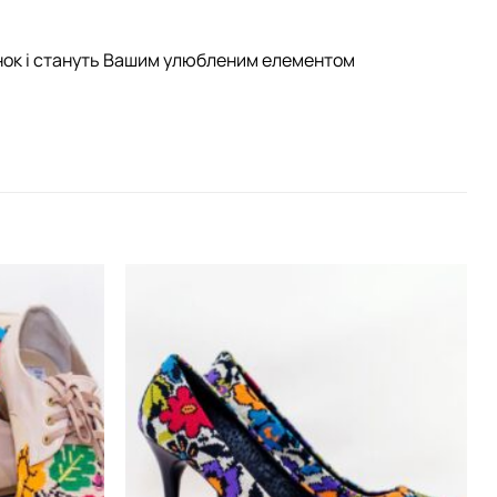
лянок і стануть Вашим улюбленим елементом
Додати
Додати
виріб у
виріб у
вибране
вибране