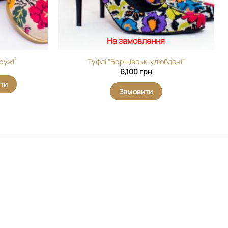
На замовлення
ружі”
Туфлі “Борщівські улюблені”
6,100
грн
ти
Замовити