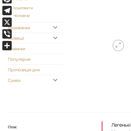
Pinterest
Комплекти
Чоловіче
Telegram
Вишиванки
X
Колекціі
Viber
Новинки
Поділитися
Популярне
Пропозиція дня
Сумки
Легенькі
Опис