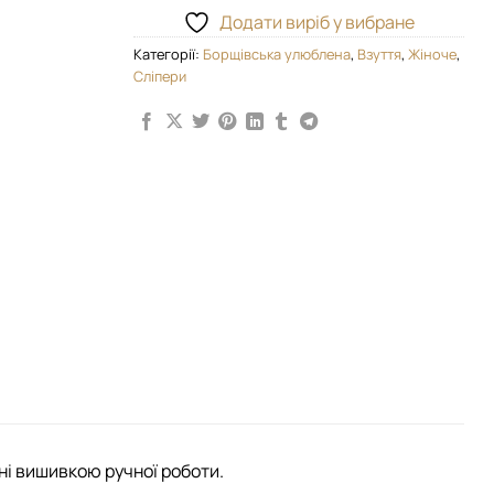
Додати виріб у вибране
Категорії:
Борщівська улюблена
,
Взуття
,
Жіноче
,
Сліпери
ені вишивкою ручної роботи.