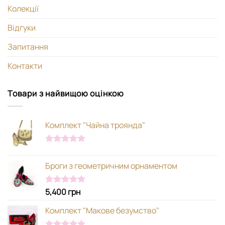
Колекції
Відгуки
Запитання
Контакти
Товари з найвищою оцінкою
Комплект "Чайна троянда"
Оцінено в
5.00
з 5
Броги з геометричним орнаментом
5,400
грн
Оцінено в
5.00
з 5
Комплект "Макове безумство"