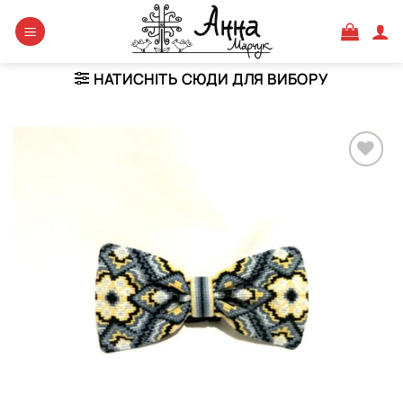
Skip
to
content
НАТИСНІТЬ СЮДИ ДЛЯ ВИБОРУ
Додати
виріб у
вибране