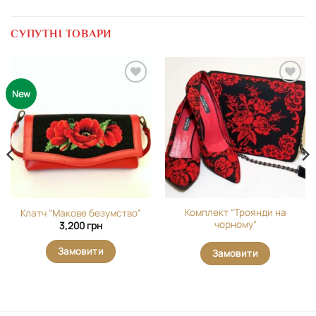
СУПУТНІ ТОВАРИ
Додати
Додати
New
виріб у
виріб у
вибране
вибране
Комплект “Троянди на
Клатч “Макове безумство”
чорному”
3,200
грн
Замовити
Замовити