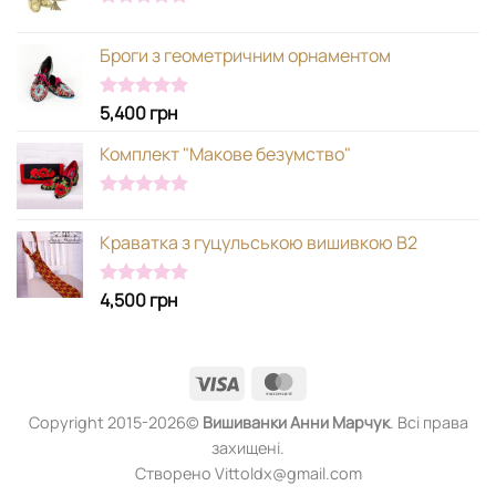
Оцінено в
5.00
з 5
Броги з геометричним орнаментом
5,400
грн
Оцінено в
5.00
з 5
Комплект "Макове безумство"
Оцінено в
5.00
з 5
Краватка з гуцульською вишивкою В2
4,500
грн
Оцінено в
5.00
з 5
Visa
MasterCard
Copyright 2015-2026©
Вишиванки
Анни Марчук
. Всі права
захищені.
Створено Vittoldx@gmail.com