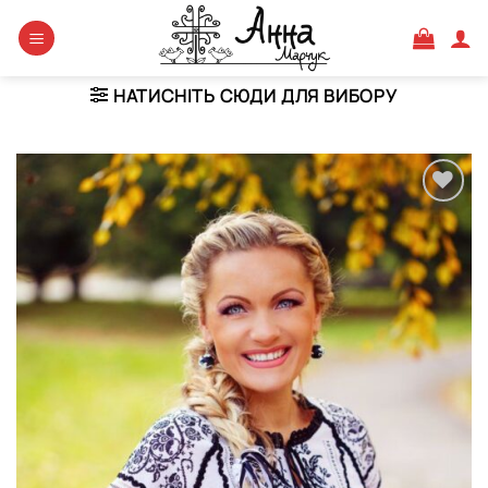
Skip
to
content
НАТИСНІТЬ СЮДИ ДЛЯ ВИБОРУ
Додати
виріб у
вибране