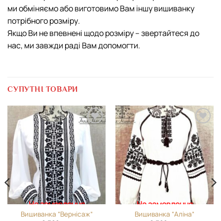
ми обміняємо або виготовимо Вам іншу вишиванку
потрібного розміру.
Якщо Ви не впевнені щодо розміру – звертайтеся до
нас, ми завжди раді Вам допомогти.
СУПУТНІ ТОВАРИ
Додати
Додати
виріб у
виріб у
вибране
вибране
На замовлення
На замовлення
Вишиванка “Вернісаж”
Вишиванка “Аліна”