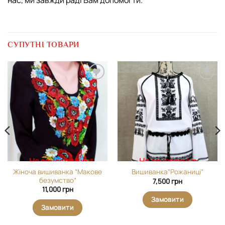
нас, ми завжди раді Вам допомогти.
СУПУТНІ ТОВАРИ
Додати
Додати
виріб у
виріб у
вибране
вибране
На замовлення
На замовлення
Жіноча вишиванка “Макове
Вишиванка”Рожаниці”
безумство”
7,500
грн
11,000
грн
Замовити
Замовити