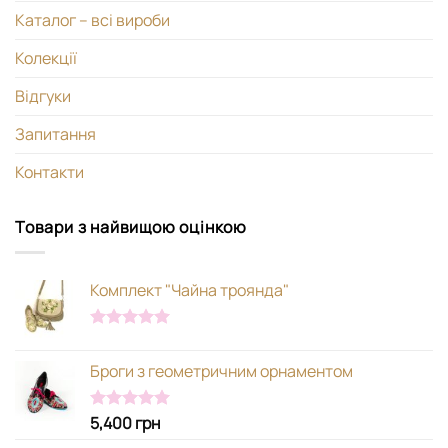
Каталог – всі вироби
Колекції
Відгуки
Запитання
Контакти
Товари з найвищою оцінкою
Комплект "Чайна троянда"
Оцінено в
5.00
з 5
Броги з геометричним орнаментом
5,400
грн
Оцінено в
5.00
з 5