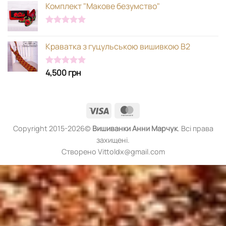
Комплект "Макове безумство"
Оцінено в
5.00
з 5
Краватка з гуцульською вишивкою В2
4,500
грн
Оцінено в
5.00
з 5
Visa
MasterCard
Copyright 2015-2026©
Вишиванки
Анни Марчук
. Всі права
захищені.
Створено Vittoldx@gmail.com