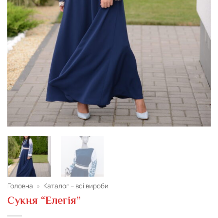
Головна
»
Каталог – всі вироби
Сукня “Елегія”