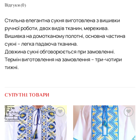
Відгуки (0)
Стильна елегантна сукня виготовлена з вишивки
ручної роботи, двох видів тканин, мережива.
Вишивка на домотканому полотні, основна частина
сукні – легка падаюча тканина.
Довжина сукні обговорюється при замовленні.
Термін виготовлення на замовлення – три-чотири
тижні.
СУПУТНІ ТОВАРИ
Додати
Додати
виріб у
виріб у
вибране
вибране