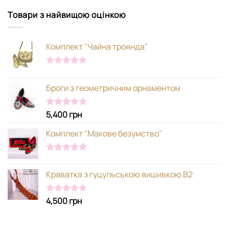
Товари з найвищою оцінкою
Комплект "Чайна троянда"
Оцінено в
5.00
з 5
Броги з геометричним орнаментом
5,400
грн
Оцінено в
5.00
з 5
Комплект "Макове безумство"
Оцінено в
5.00
з 5
Краватка з гуцульською вишивкою В2
4,500
грн
Оцінено в
5.00
з 5