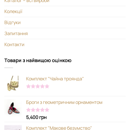
Каталог – всі вироби
Колекції
Відгуки
Запитання
Контакти
Товари з найвищою оцінкою
Комплект "Чайна троянда"
Оцінено в
5.00
з 5
Броги з геометричним орнаментом
5,400
грн
Оцінено в
5.00
з 5
Комплект "Макове безумство"