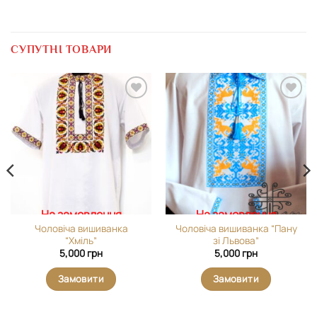
СУПУТНІ ТОВАРИ
Додати
Додати
виріб у
виріб у
вибране
вибране
На замовлення
На замовлення
Чоловіча вишиванка
Чоловіча вишиванка “Пану
“Хміль”
зі Львова”
5,000
грн
5,000
грн
Замовити
Замовити