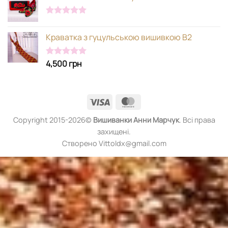
Оцінено в
5.00
з 5
Краватка з гуцульською вишивкою В2
4,500
грн
Оцінено в
5.00
з 5
Visa
MasterCard
Copyright 2015-2026©
Вишиванки
Анни Марчук
. Всі права
захищені.
Створено Vittoldx@gmail.com