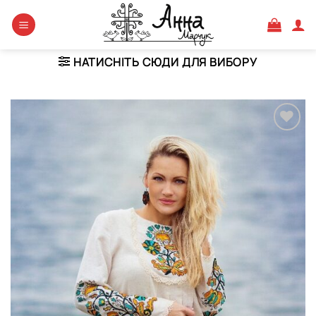
Skip
to
content
НАТИСНІТЬ СЮДИ ДЛЯ ВИБОРУ
Додати
виріб у
вибране