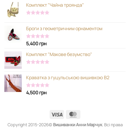
Комплект "Чайна троянда"
Оцінено в
5.00
з 5
Броги з геометричним орнаментом
5,400
грн
Оцінено в
5.00
з 5
Комплект "Макове безумство"
Оцінено в
5.00
з 5
Краватка з гуцульською вишивкою В2
4,500
грн
Оцінено в
5.00
з 5
Visa
MasterCard
Copyright 2015-2026©
Вишиванки
Анни Марчук
. Всі права