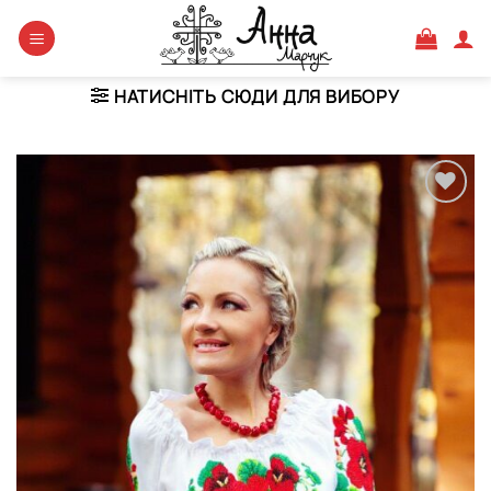
Skip
to
content
НАТИСНІТЬ СЮДИ ДЛЯ ВИБОРУ
Додати
виріб у
вибране