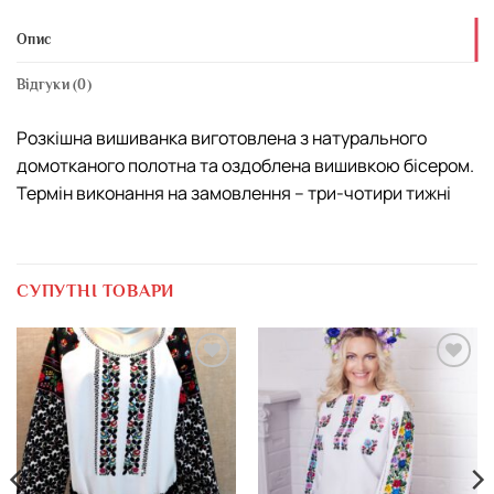
Опис
Відгуки (0)
Розкішна вишиванка виготовлена з натурального
домотканого полотна та оздоблена вишивкою бісером.
Термін виконання на замовлення – три-чотири тижні
СУПУТНІ ТОВАРИ
Додати
Додати
виріб у
виріб у
вибране
вибране