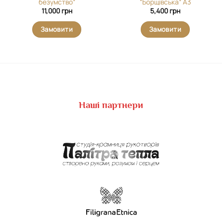
безумство”
“Борщівська” А3
11,000
грн
5,400
грн
Замовити
Замовити
Наші партнери