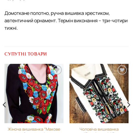
Домоткане полотно, ручна вишивка хрестиком,
автентичний орнамент. Термін виконання – три-чотири
тижні.
СУПУТНІ ТОВАРИ
Додати
Додати
виріб у
виріб у
вибране
вибране
На замовлення
Жіноча вишиванка “Макове
Чоловіча вишиванка