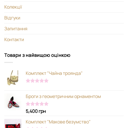
Колекції
Відгуки
Запитання
Контакти
Товари з найвищою оцінкою
Комплект "Чайна троянда"
Оцінено в
5.00
з 5
Броги з геометричним орнаментом
5,400
грн
Оцінено в
5.00
з 5
Комплект "Макове безумство"