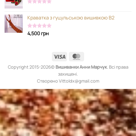
Оцінено в
5.00
з 5
Краватка з гуцульською вишивкою В2
4,500
грн
Оцінено в
5.00
з 5
Visa
MasterCard
Copyright 2015-2026©
Вишиванки
Анни Марчук
. Всі права
захищені.
Створено Vittoldx@gmail.com