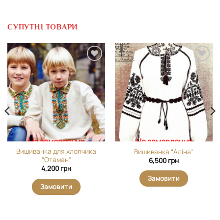
СУПУТНІ ТОВАРИ
Додати
Додати
виріб у
виріб у
вибране
вибране
На замовлення
На замовлення
Вишиванка для хлопчика
Вишиванка “Аліна”
“Отаман”
6,500
грн
4,200
грн
Замовити
Замовити