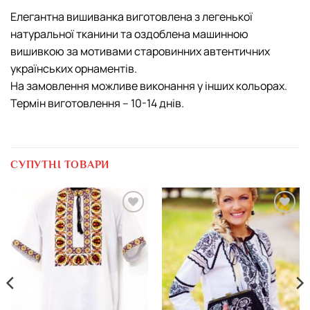
Елегантна вишиванка виготовлена з легенької
натуральної тканини та оздоблена машинною
вишивкою за мотивами старовинних автентичних
українських орнаментів.
На замовлення можливе виконання у інших кольорах.
Термін виготовлення – 10-14 днів.
СУПУТНІ ТОВАРИ
Додати
Додати
виріб у
виріб у
вибране
вибране