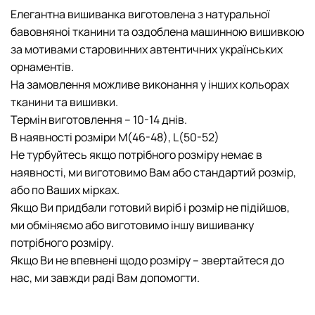
Елегантна вишиванка виготовлена з натуральної
бавовняноі тканини та оздоблена машинною вишивкою
за мотивами старовинних автентичних українських
орнаментів.
На замовлення можливе виконання у інших кольорах
тканини та вишивки.
Термін виготовлення – 10-14 днів.
В наявності розміри M(46-48), L(50-52)
Не турбуйтесь якщо потрібного розміру немає в
наявності, ми виготовимо Вам або стандартий розмір,
або по Ваших мірках.
Якщо Ви придбали готовий виріб і розмір не підійшов,
ми обміняємо або виготовимо іншу вишиванку
потрібного розміру.
Якщо Ви не впевнені щодо розміру – звертайтеся до
нас, ми завжди раді Вам допомогти.