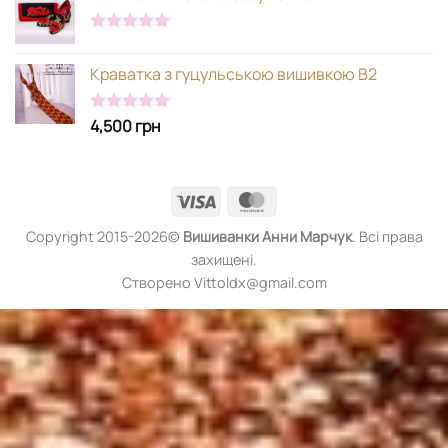
Оцінено в
5.00
з 5
Краватка з гуцульською вишивкою В2
4,500
грн
Оцінено в
5.00
з 5
Visa
MasterCard
Copyright 2015-2026©
Вишиванки
Анни Марчук
. Всі права
захищені.
Створено Vittoldx@gmail.com