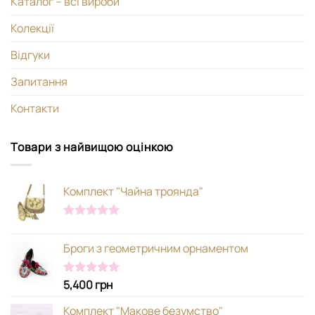
Каталог – всі вироби
Колекції
Відгуки
Запитання
Контакти
Товари з найвищою оцінкою
Комплект "Чайна троянда"
Оцінено в
5.00
з 5
Броги з геометричним орнаментом
5,400
грн
Оцінено в
5.00
з 5
Комплект "Макове безумство"