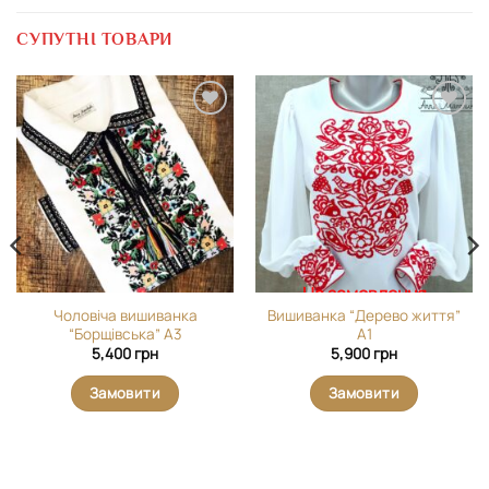
СУПУТНІ ТОВАРИ
Додати
Додати
виріб у
виріб у
вибране
вибране
На замовлення
Чоловіча вишиванка
Вишиванка “Дерево життя”
“Борщівська” А3
А1
5,400
грн
5,900
грн
Замовити
Замовити