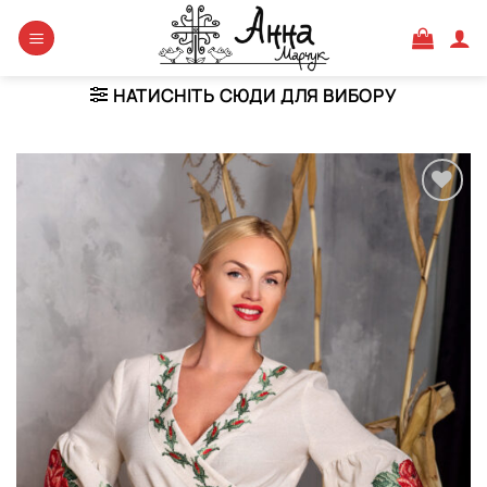
Skip
to
content
НАТИСНІТЬ СЮДИ ДЛЯ ВИБОРУ
Додати
виріб у
вибране